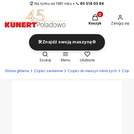
🏆 Na rynku od 1981 roku • 📞
65 518 03 84
Produkty w koszyku
Koszyk
Zaloguj się
🛠️Znajdź swoją maszynę⚙️
Otwórz wyszukiwarkę
Szukaj
Menu
Ulubione
Strona główna
Części zamienne
Części do maszyn rolniczych
Części