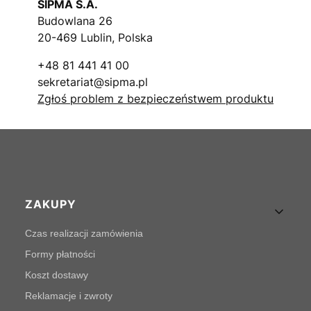
SIPMA S.A.
Budowlana 26
20-469 Lublin, Polska
+48 81 441 41 00
sekretariat@sipma.pl
Zgłoś problem z bezpieczeństwem produktu
Linki w stopce
ZAKUPY
Czas realizacji zamówienia
Formy płatności
Koszt dostawy
Reklamacje i zwroty