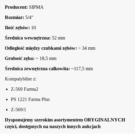
Producent:
SIPMA
Rozmiar:
5/4"
Ilość zębów:
10
Średnica wewnętrzna:
52 mm
Odległość między czubkami zębów:
~ 34 mm
Grubość zęba:
~ 18,5 mm
Średnica zewnętrzna całkowita:
~117,5 mm
Kompatybilne z:
Z-569 Farma2
PS 1221 Farma Plus
Z-569/1
Dysponujemy szerokim asortymentem ORYGINALNYCH
części, dostępnych na naszych innych aukcjach