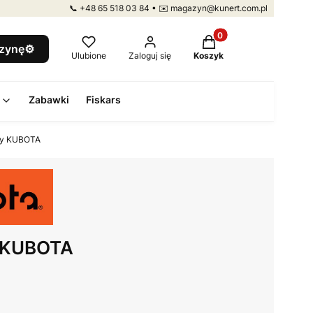
📞 +48 65 518 03 84 • ✉️ magazyn@kunert.com.pl
Produkty w koszyku: 
szynę⚙️
Ulubione
Zaloguj się
Koszyk
Zabawki
Fiskars
ty KUBOTA
y KUBOTA