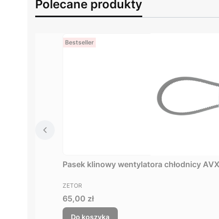
Polecane produkty
Bestseller
Pasek klinowy wentylatora chłodnicy AV
PRODUCENT
ZETOR
Cena
65,00 zł
Do koszyka