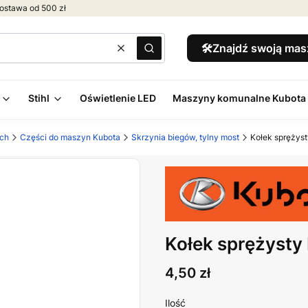
ostawa od 500 zł
🛠️Znajdź swoją ma
Wyczyść
Szukaj
Stihl
Oświetlenie LED
Maszyny komunalne Kubota
ych
Części do maszyn Kubota
Skrzynia biegów, tylny most
Kołek sprężys
Kołek sprężyst
Cena
4,50 zł
Ilość