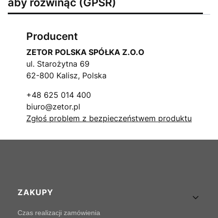
aby rozwinąć (GPSR)
Producent
ZETOR POLSKA SPÓŁKA Z.O.O
ul. Starożytna 69
62-800 Kalisz, Polska
+48 625 014 400
biuro@zetor.pl
Zgłoś problem z bezpieczeństwem produktu
Linki w stopce
ZAKUPY
Czas realizacji zamówienia