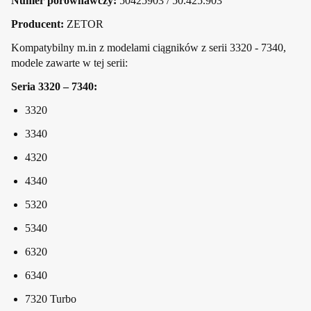
Numer porównawczy:
50425903 / 50.425.903
Producent:
ZETOR
Kompatybilny m.in z modelami ciągników z serii 3320 - 7340,
modele zawarte w tej serii:
Seria 3320 – 7340:
3320
3340
4320
4340
5320
5340
6320
6340
7320 Turbo