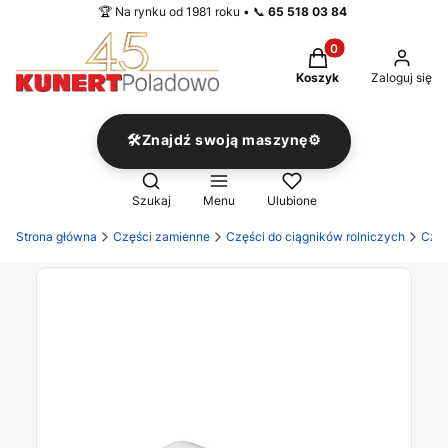
🏆 Na rynku od 1981 roku • 📞
65 518 03 84
Produkty w koszyku
Koszyk
Zaloguj się
🛠️Znajdź swoją maszynę⚙️
Otwórz wyszukiwarkę
Szukaj
Menu
Ulubione
Strona główna
Części zamienne
Części do ciągników rolniczych
Częś