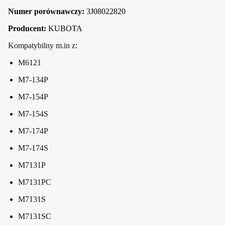
Numer porównawczy:
3J08022820
Producent:
KUBOTA
Kompatybilny m.in z:
M6121
M7-134P
M7-154P
M7-154S
M7-174P
M7-174S
M7131P
M7131PC
M7131S
M7131SC