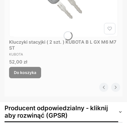
Kluczyki stacyjki ( 2 szt. ) KUBOTA B L GX M6 M7
ST
PRODUCENT
KUBOTA
Cena
52,00 zł
Do koszyka
Producent odpowiedzialny - kliknij
aby rozwinąć (GPSR)