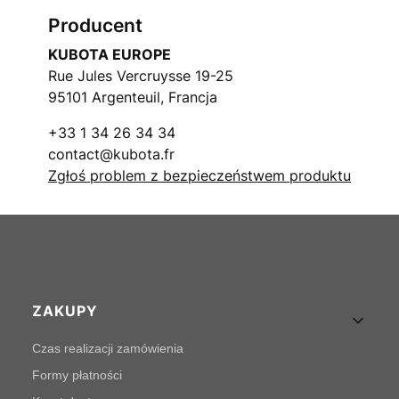
Producent
KUBOTA EUROPE
Rue Jules Vercruysse 19-25
95101 Argenteuil, Francja
+33 1 34 26 34 34
contact@kubota.fr
Zgłoś problem z bezpieczeństwem produktu
Linki w stopce
ZAKUPY
Czas realizacji zamówienia
Formy płatności