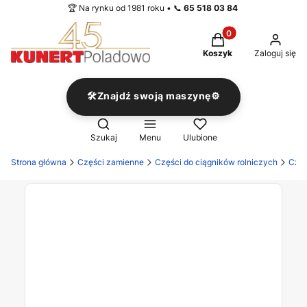
🏆 Na rynku od 1981 roku • 📞
65 518 03 84
Produkty w koszyku
Koszyk
Zaloguj się
🛠️Znajdź swoją maszynę⚙️
Otwórz wyszukiwarkę
Szukaj
Menu
Ulubione
Strona główna
Części zamienne
Części do ciągników rolniczych
Częś