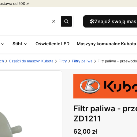
ostawa od 500 zł
🛠️Znajdź swoją ma
Wyczyść
Szukaj
Stihl
Oświetlenie LED
Maszyny komunalne Kubota
ych
Części do maszyn Kubota
Filtry
Filtry paliwa
Filtr paliwa - przewo
Filtr paliwa - 
ZD1211
Cena
62,00 zł