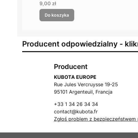
Cena
9,00 zł
Do koszyka
Producent odpowiedzialny - klik
Producent
KUBOTA EUROPE
Rue Jules Vercruysse 19-25
95101 Argenteuil, Francja
+33 1 34 26 34 34
contact@kubota.fr
Zgłoś problem z bezpieczeństwem 