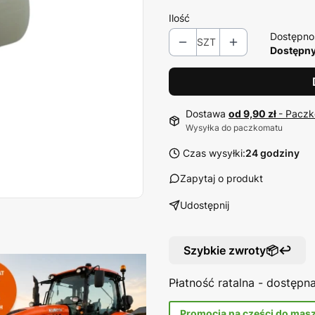
Ilość
Dostępno
SZT
Dostępny
Dostawa
od 9,90 zł
- Paczk
Wysyłka do paczkomatu
Czas wysyłki:
24 godziny
Zapytaj o produkt
Udostępnij
Szybkie zwroty📦↩️
Płatność ratalna - dostęp
Promocja na części do mas