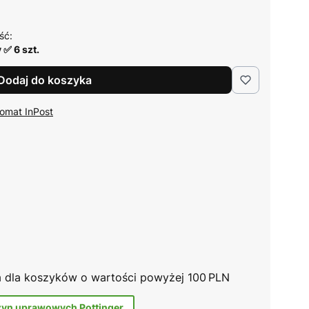
ść:
 ✅ 6 szt.
Dodaj do koszyka
omat InPost
na dla koszyków o wartości powyżej 100 PLN
zyn uprawowych Pottinger