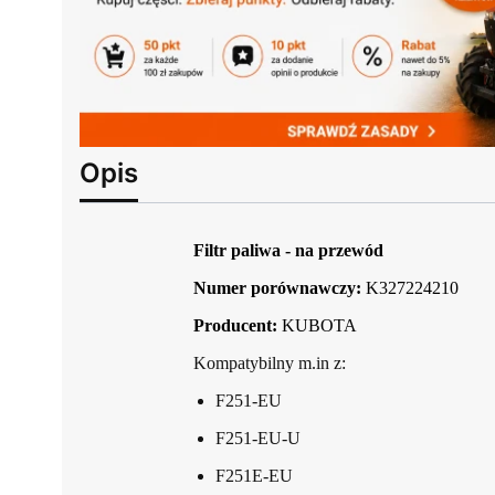
Opis
Filtr paliwa - na przewód
Numer porównawczy:
K327224210
Producent:
KUBOTA
Kompatybilny m.in z:
F251-EU
F251-EU-U
F251E-EU