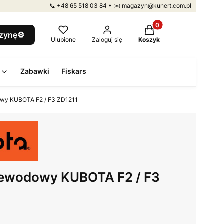
📞 +48 65 518 03 84 • ✉️ magazyn@kunert.com.pl
Produkty w koszyku: 
szynę⚙️
Ulubione
Zaloguj się
Koszyk
Zabawki
Fiskars
dowy KUBOTA F2 / F3 ZD1211
przewodowy KUBOTA F2 / F3