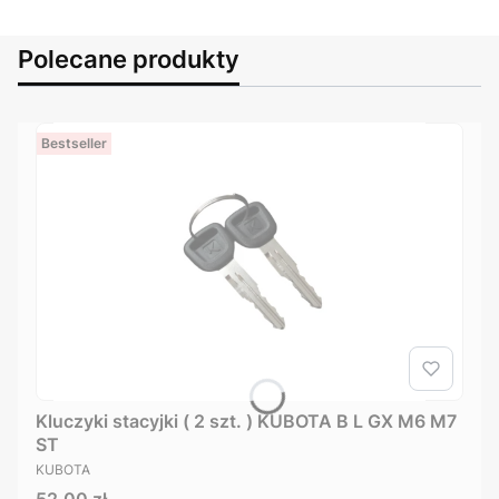
Polecane produkty
Bestseller
Kluczyki stacyjki ( 2 szt. ) KUBOTA B L GX M6 M7
ST
PRODUCENT
KUBOTA
Cena
52,00 zł