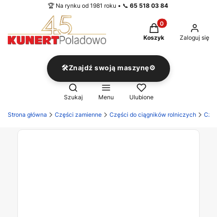
🏆 Na rynku od 1981 roku • 📞
65 518 03 84
Produkty w koszyku
Koszyk
Zaloguj się
🛠️Znajdź swoją maszynę⚙️
Otwórz wyszukiwarkę
Szukaj
Menu
Ulubione
Strona główna
Części zamienne
Części do ciągników rolniczych
Częś