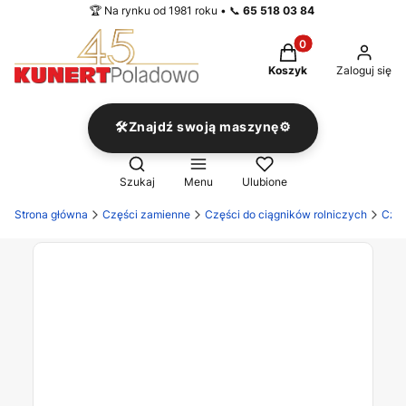
🏆 Na rynku od 1981 roku • 📞
65 518 03 84
Produkty w koszyku
Koszyk
Zaloguj się
🛠️Znajdź swoją maszynę⚙️
Otwórz wyszukiwarkę
Szukaj
Menu
Ulubione
Strona główna
Części zamienne
Części do ciągników rolniczych
Częś