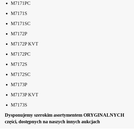
M7171PC
M7171S
M7171SC
M7172P
M7172P KVT
M7172PC
M7172S
M7172SC
M7173P
M7173P KVT
M7173S
Dysponujemy szerokim asortymentem ORYGINALNYCH
części, dostępnych na naszych innych aukcjach