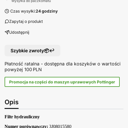
Wysyłka do paczkomatu
Czas wysyłki:
24 godziny
Zapytaj o produkt
Udostępnij
Szybkie zwroty📦↩️
Płatność ratalna - dostępna dla koszyków o wartości
powyżej 100 PLN
Promocja na części do maszyn uprawowych Pottinger
Opis
Filtr hydrauliczny
Numer porównawczy:
3J08015580