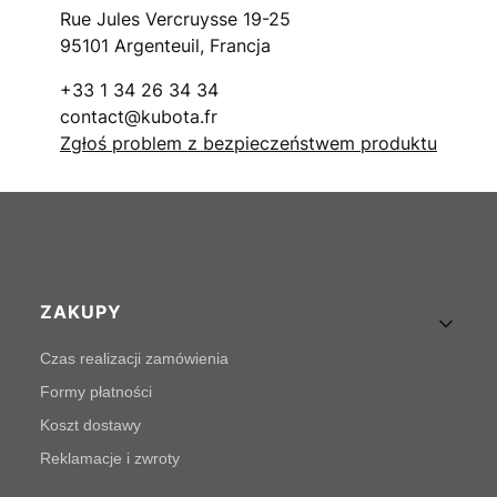
Rue Jules Vercruysse 19-25
95101 Argenteuil, Francja
+33 1 34 26 34 34
contact@kubota.fr
Zgłoś problem z bezpieczeństwem produktu
Linki w stopce
ZAKUPY
Czas realizacji zamówienia
Formy płatności
Koszt dostawy
Reklamacje i zwroty