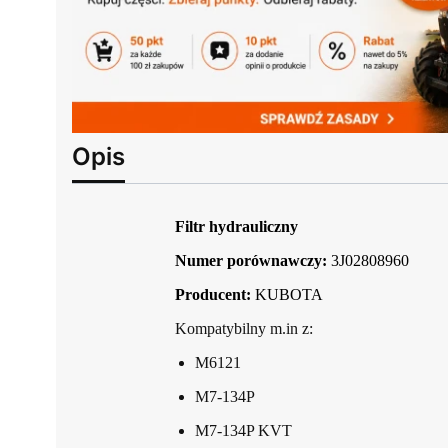
Opis
Filtr hydrauliczny
Numer porównawczy:
3J02808960
Producent:
KUBOTA
Kompatybilny m.in z:
M6121
M7-134P
M7-134P KVT