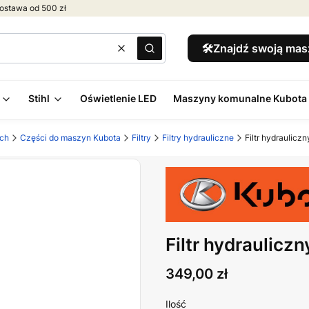
ostawa od 500 zł
🛠️Znajdź swoją ma
Wyczyść
Szukaj
Stihl
Oświetlenie LED
Maszyny komunalne Kubota
ych
Części do maszyn Kubota
Filtry
Filtry hydrauliczne
Filtr hydraulic
Filtr hydraulic
Cena
349,00 zł
Ilość