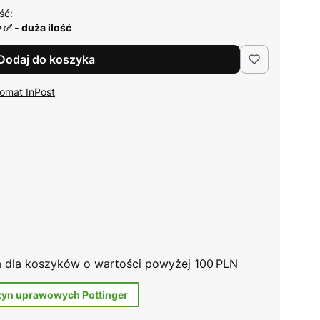
ść:
 ✅ - duża ilość
Dodaj do koszyka
omat InPost
na dla koszyków o wartości powyżej 100 PLN
zyn uprawowych Pottinger