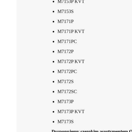
M7153P KVT
M7153S
M7171P
M7171P KVT
M7171PC
M7172P
M7172P KVT
M7172PC
M7172S
M7172SC
M7173P
M7173P KVT
M7173S
Dysponujemy szerokim asortymentem 