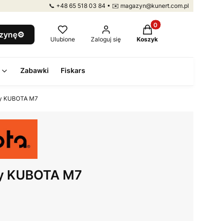
📞 +48 65 518 03 84 • ✉️ magazyn@kunert.com.pl
Produkty w koszyku: 
szynę⚙️
Ulubione
Zaloguj się
Koszyk
Zabawki
Fiskars
zny KUBOTA M7
zny KUBOTA M7