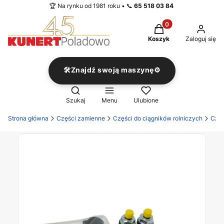
🏆 Na rynku od 1981 roku • 📞
65 518 03 84
Produkty w koszyku
Koszyk
Zaloguj się
🛠️Znajdź swoją maszynę⚙️
Otwórz wyszukiwarkę
Szukaj
Menu
Ulubione
Strona główna
Części zamienne
Części do ciągników rolniczych
Częś