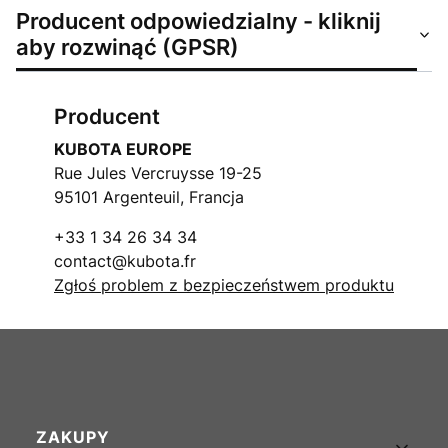
Producent odpowiedzialny - kliknij
aby rozwinąć (GPSR)
Producent
KUBOTA EUROPE
Rue Jules Vercruysse 19-25
95101 Argenteuil, Francja
+33 1 34 26 34 34
contact@kubota.fr
Zgłoś problem z bezpieczeństwem produktu
Linki w stopce
ZAKUPY