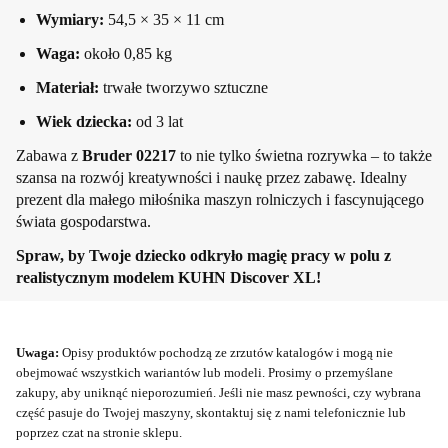
Wymiary:
54,5 × 35 × 11 cm
Waga:
około 0,85 kg
Materiał:
trwałe tworzywo sztuczne
Wiek dziecka:
od 3 lat
Zabawa z
Bruder 02217
to nie tylko świetna rozrywka – to także
szansa na rozwój kreatywności i naukę przez zabawę. Idealny
prezent dla małego miłośnika maszyn rolniczych i fascynującego
świata gospodarstwa.
Spraw, by Twoje dziecko odkryło magię pracy w polu z
realistycznym modelem KUHN Discover XL!
Uwaga:
Opisy produktów pochodzą ze zrzutów katalogów i mogą nie
obejmować wszystkich wariantów lub modeli. Prosimy o przemyślane
zakupy, aby uniknąć nieporozumień. Jeśli nie masz pewności, czy wybrana
część pasuje do Twojej maszyny, skontaktuj się z nami telefonicznie lub
poprzez czat na stronie sklepu.