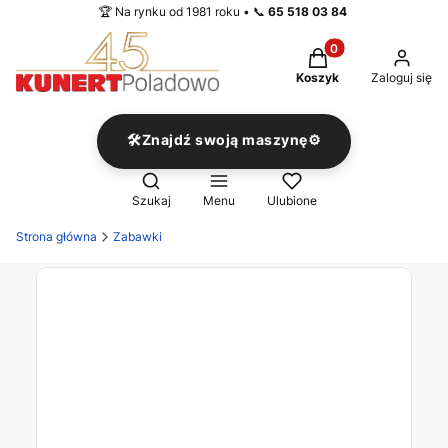
🏆 Na rynku od 1981 roku • 📞
65 518 03 84
Produkty w koszyku
Koszyk
Zaloguj się
🛠️Znajdź swoją maszynę⚙️
Otwórz wyszukiwarkę
Szukaj
Menu
Ulubione
Strona główna
Zabawki