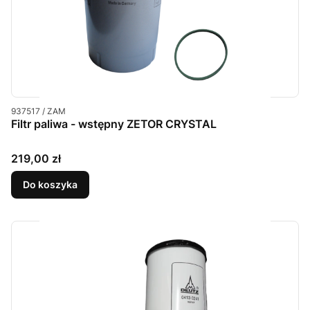
Kod produktu
937517 / ZAM
Filtr paliwa - wstępny ZETOR CRYSTAL
Cena
219,00 zł
Do koszyka