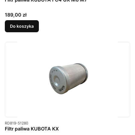
Cena
189,00 zł
Do koszyka
Kod produktu
RD819-51280
Filtr paliwa KUBOTA KX