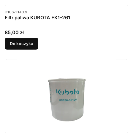
Kod produktu
D10671140.9
Filtr paliwa KUBOTA EK1-261
Cena
85,00 zł
Do koszyka