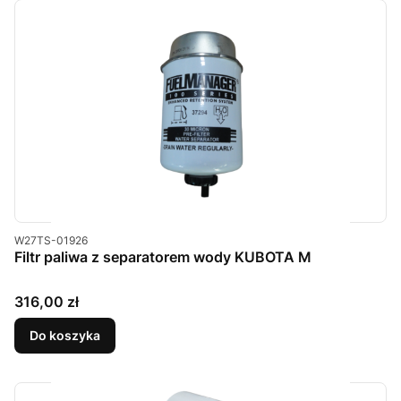
Kod produktu
W27TS-01926
Filtr paliwa z separatorem wody KUBOTA M
Cena
316,00 zł
Do koszyka