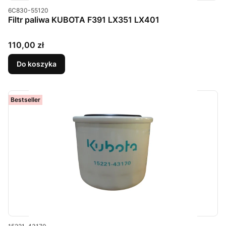
Kod produktu
6C830-55120
Filtr paliwa KUBOTA F391 LX351 LX401
Cena
110,00 zł
Do koszyka
Bestseller
Kod produktu