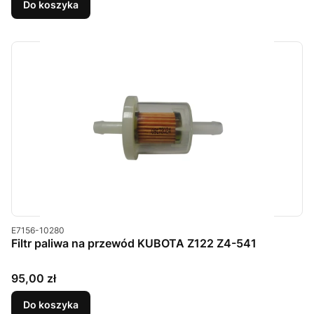
Do koszyka
Kod produktu
E7156-10280
Filtr paliwa na przewód KUBOTA Z122 Z4-541
Cena
95,00 zł
Do koszyka