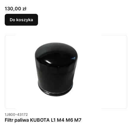
Cena
130,00 zł
Do koszyka
Kod produktu
1J800-43172
Filtr paliwa KUBOTA L1 M4 M6 M7