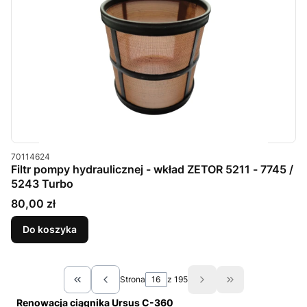
Kod produktu
70114624
Filtr pompy hydraulicznej - wkład ZETOR 5211 - 7745 /
5243 Turbo
Cena
80,00 zł
Do koszyka
Strona
z 195
Wróć do pierwszej strony z produktami
Przejdź do ostat
Renowacja ciągnika Ursus C-360