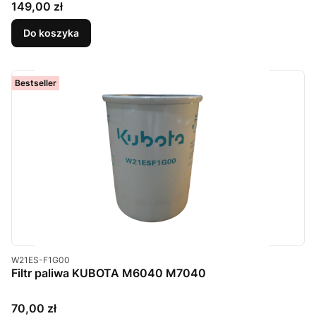
Cena
149,00 zł
Do koszyka
Bestseller
Kod produktu
W21ES-F1G00
Filtr paliwa KUBOTA M6040 M7040
Cena
70,00 zł