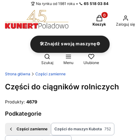
🏆 Na rynku od 1981 roku • 📞
65 518 03 84
Produkty w koszyku
Koszyk
Zaloguj się
🛠️Znajdź swoją maszynę⚙️
Otwórz wyszukiwarkę
Szukaj
Menu
Ulubione
Strona główna
Części zamienne
Części do ciągników rolniczych
Produkty:
4679
Podkategorie
Części zamienne
Części do maszyn Kubota
752