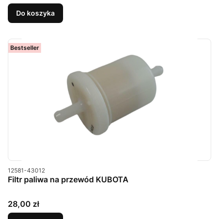
Do koszyka
Bestseller
Kod produktu
12581-43012
Filtr paliwa na przewód KUBOTA
Cena
28,00 zł