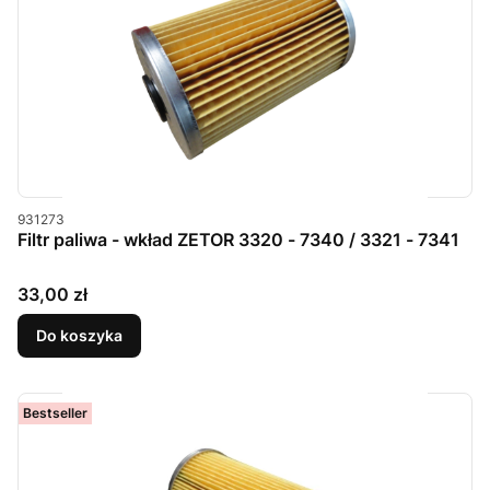
Kod produktu
931273
Filtr paliwa - wkład ZETOR 3320 - 7340 / 3321 - 7341
Cena
33,00 zł
Do koszyka
Bestseller