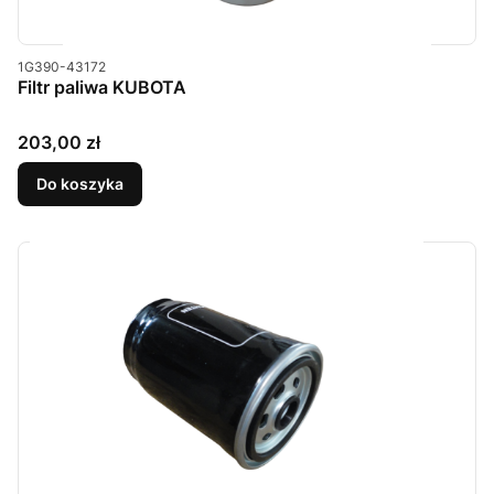
Kod produktu
1G390-43172
Filtr paliwa KUBOTA
Cena
203,00 zł
Do koszyka