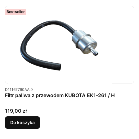
Bestseller
Kod produktu
D11167790AA.9
Filtr paliwa z przewodem KUBOTA EK1-261 / H
Cena
119,00 zł
Do koszyka