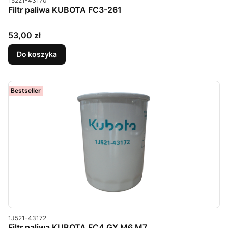
15221-43170
Filtr paliwa KUBOTA FC3-261
Cena
53,00 zł
Do koszyka
Bestseller
Kod produktu
1J521-43172
Filtr paliwa KUBOTA FC4 GX M6 M7