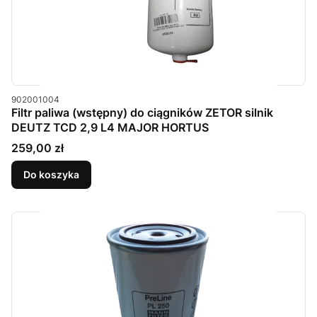
Kod produktu
902001004
Filtr paliwa (wstępny) do ciągników ZETOR silnik
DEUTZ TCD 2,9 L4 MAJOR HORTUS
Cena
259,00 zł
Do koszyka