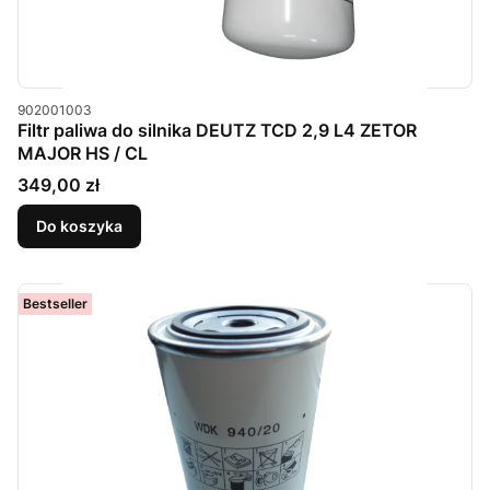
Kod produktu
902001003
Filtr paliwa do silnika DEUTZ TCD 2,9 L4 ZETOR
MAJOR HS / CL
Cena
349,00 zł
Do koszyka
Bestseller