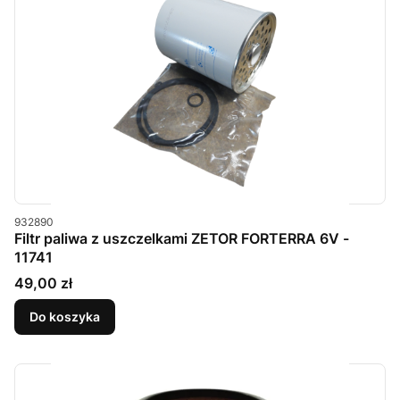
Kod produktu
932890
Filtr paliwa z uszczelkami ZETOR FORTERRA 6V -
11741
Cena
49,00 zł
Do koszyka