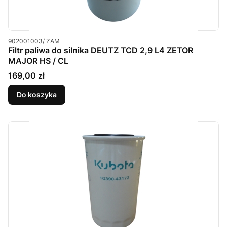
Kod produktu
902001003/ ZAM
Filtr paliwa do silnika DEUTZ TCD 2,9 L4 ZETOR
MAJOR HS / CL
Cena
169,00 zł
Do koszyka