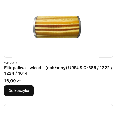
Kod produktu
WP 20-5
Filtr paliwa - wkład II (dokładny) URSUS C-385 / 1222 /
1224 / 1614
Cena
16,00 zł
Do koszyka