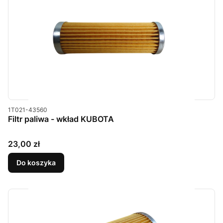
Kod produktu
1T021-43560
Filtr paliwa - wkład KUBOTA
Cena
23,00 zł
Do koszyka