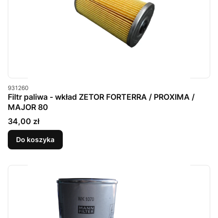
Kod produktu
931260
Filtr paliwa - wkład ZETOR FORTERRA / PROXIMA /
MAJOR 80
Cena
34,00 zł
Do koszyka