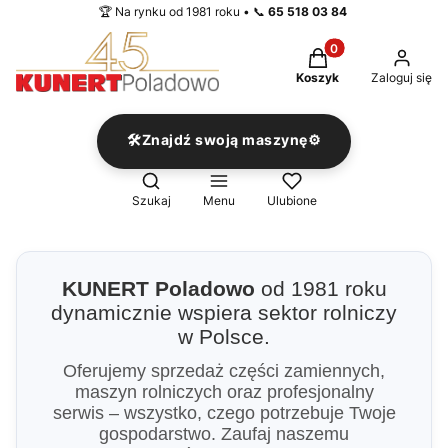
🏆 Na rynku od 1981 roku • 📞
65 518 03 84
Produkty w koszyku
Koszyk
Zaloguj się
🛠️Znajdź swoją maszynę⚙️
Otwórz wyszukiwarkę
Szukaj
Menu
Ulubione
KUNERT Poladowo
od 1981 roku
dynamicznie wspiera sektor rolniczy
w Polsce.
Oferujemy sprzedaż części zamiennych,
maszyn rolniczych oraz profesjonalny
serwis – wszystko, czego potrzebuje Twoje
gospodarstwo. Zaufaj naszemu