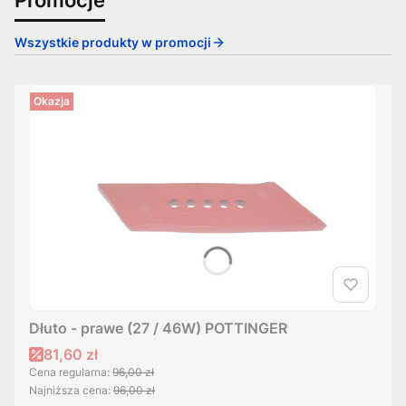
Wszystkie produkty w promocji
Okazja
Dłuto - prawe (27 / 46W) POTTINGER
Cena promocyjna
81,60 zł
Cena regularna:
96,00 zł
Najniższa cena:
96,00 zł