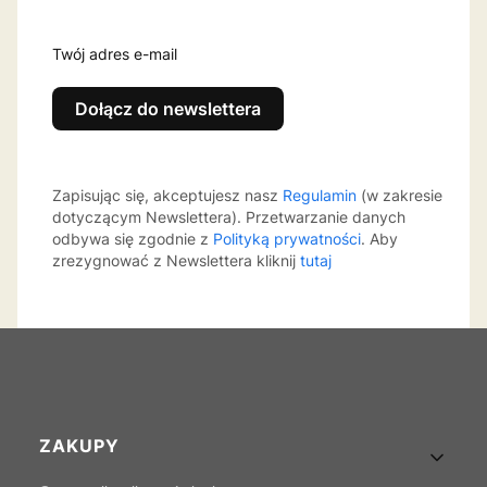
Twój adres e-mail
Dołącz do newslettera
Zapisując się, akceptujesz nasz
Regulamin
(w zakresie
dotyczącym Newslettera). Przetwarzanie danych
odbywa się zgodnie z
Polityką prywatności
. Aby
zrezygnować z Newslettera kliknij
tutaj
Linki w stopce
ZAKUPY