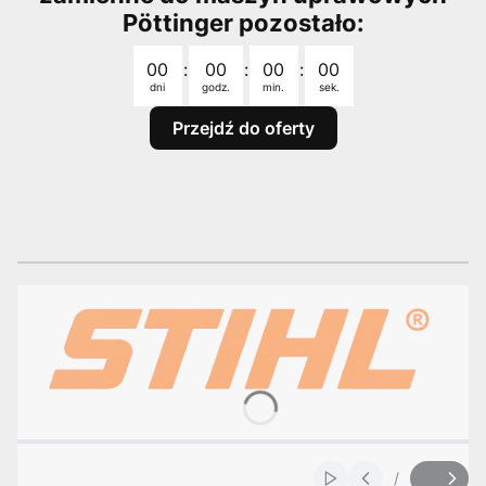
Pöttinger pozostało:
Odliczanie czasu do: 2026-08-31 23:59:00
00
:
00
:
00
:
00
dni
godz.
min.
sek.
Przejdź do oferty
/
Włącz automatyczne
Slajd
z