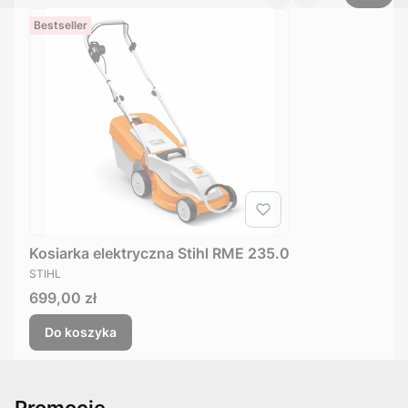
Bestseller
Kosiarka elektryczna Stihl RME 235.0
PRODUCENT
STIHL
Cena
699,00 zł
Do koszyka
Promocje