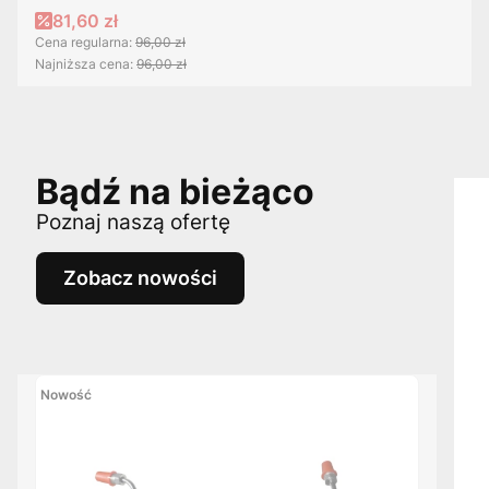
Cena promocyjna
81,60 zł
Cena regularna:
96,00 zł
Najniższa cena:
96,00 zł
Bądź na bieżąco
Poznaj naszą ofertę
Zobacz nowości
Nowość