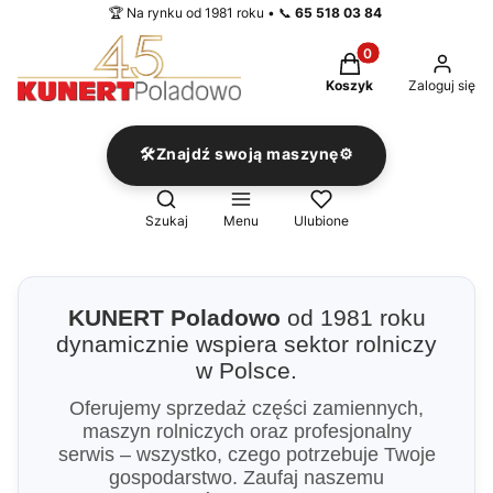
🏆 Na rynku od 1981 roku • 📞
65 518 03 84
Produkty w koszyku
Koszyk
Zaloguj się
🛠️Znajdź swoją maszynę⚙️
Otwórz wyszukiwarkę
Szukaj
Menu
Ulubione
KUNERT Poladowo
od 1981 roku
dynamicznie wspiera sektor rolniczy
w Polsce.
Oferujemy sprzedaż części zamiennych,
maszyn rolniczych oraz profesjonalny
serwis – wszystko, czego potrzebuje Twoje
gospodarstwo. Zaufaj naszemu