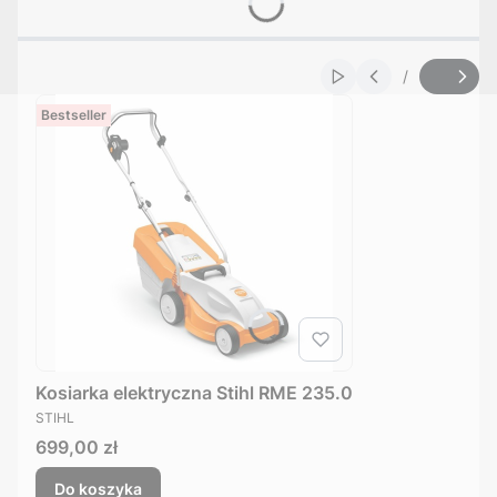
/
Włącz automatyczne
Slajd
z
Bestseller
Kosiarka elektryczna Stihl RME 235.0
PRODUCENT
STIHL
Cena
699,00 zł
Do koszyka