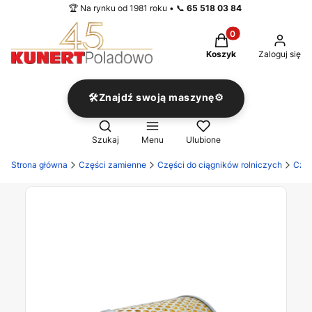
🏆 Na rynku od 1981 roku • 📞
65 518 03 84
Produkty w koszyku
Koszyk
Zaloguj się
🛠️Znajdź swoją maszynę⚙️
Otwórz wyszukiwarkę
Szukaj
Menu
Ulubione
Strona główna
Części zamienne
Części do ciągników rolniczych
Częś