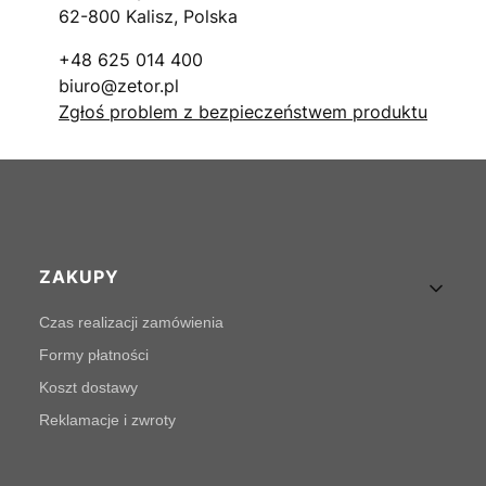
62-800 Kalisz, Polska
+48 625 014 400
biuro@zetor.pl
Zgłoś problem z bezpieczeństwem produktu
Linki w stopce
ZAKUPY
Czas realizacji zamówienia
Formy płatności
Koszt dostawy
Reklamacje i zwroty