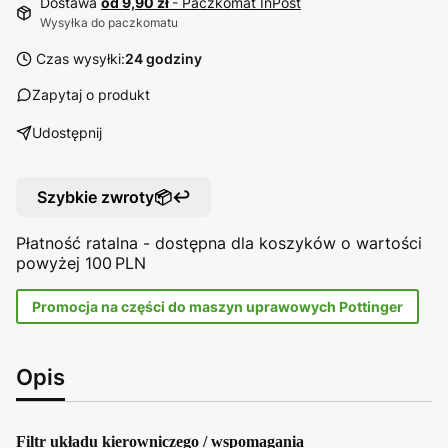
Dostawa
od 9,90 zł
- Paczkomat InPost
Wysyłka do paczkomatu
Czas wysyłki:
24 godziny
Zapytaj o produkt
Udostępnij
Szybkie zwroty📦↩️
Płatność ratalna - dostępna dla koszyków o wartości
powyżej 100 PLN
Promocja na części do maszyn uprawowych Pottinger
Opis
Filtr układu kierowniczego / wspomagania