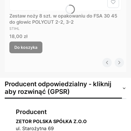
Zestaw noży 8 szt. w opakowaniu do FSA 30 45
do głowic POLYCUT 2-2, 3-2
PRODUCENT
STIHL
Cena
18,00 zł
Do koszyka
Producent odpowiedzialny - kliknij
aby rozwinąć (GPSR)
Producent
ZETOR POLSKA SPÓŁKA Z.O.O
ul. Starożytna 69