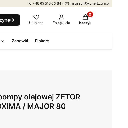
📞 +48 65 518 03 84 • ✉️ magazyn@kunert.com.pl
Produkty w koszyku: 
szynę⚙️
Ulubione
Zaloguj się
Koszyk
Zabawki
Fiskars
 pompy olejowej ZETOR
OXIMA / MAJOR 80