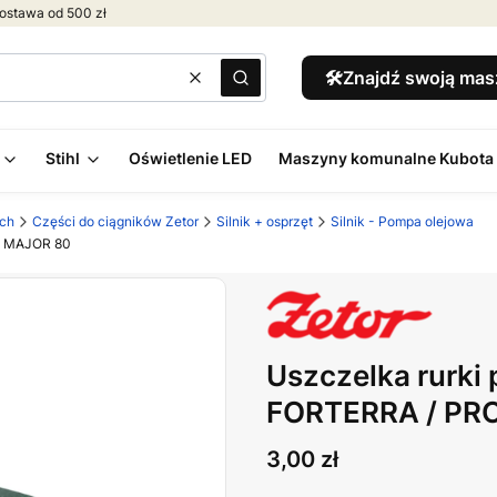
ostawa od 500 zł
🛠️Znajdź swoją ma
Wyczyść
Szukaj
Stihl
Oświetlenie LED
Maszyny komunalne Kubota
ych
Części do ciągników Zetor
Silnik + osprzęt
Silnik - Pompa olejowa
/ MAJOR 80
Uszczelka rurki
FORTERRA / PR
Cena
3,00 zł