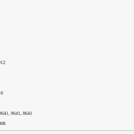
012
10
0641, 9641, 8641
008