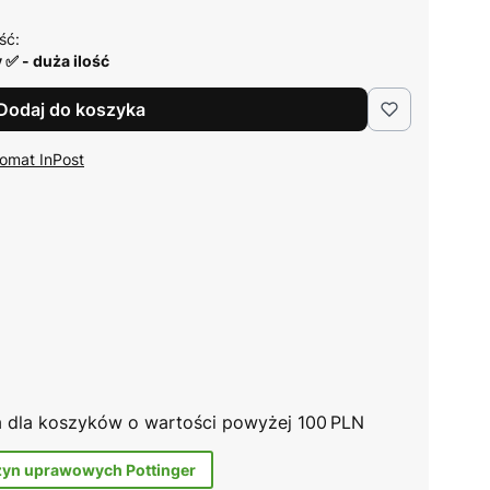
ść:
 ✅ - duża ilość
Dodaj do koszyka
omat InPost
na dla koszyków o wartości powyżej 100 PLN
zyn uprawowych Pottinger