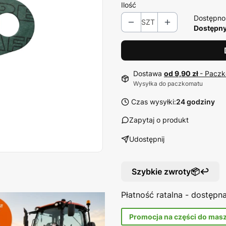
Ilość
Dostępno
SZT
Dostępny
Dostawa
od 9,90 zł
- Paczk
Wysyłka do paczkomatu
Czas wysyłki:
24 godziny
Zapytaj o produkt
Udostępnij
Szybkie zwroty📦↩️
Płatność ratalna - dostęp
Promocja na części do mas