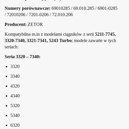
Numery porównawcze:
69010285 / 69.010.285 / 6901-0285
/ 72010206 / 7201-0206 / 72.010.206
Producent:
ZETOR
Kompatybilna m.in z modelami ciągników z serii
5211-7745,
3320-7340, 3321-7341, 5243 Turbo
; modele zawarte w tych
seriach:
Seria 3320 – 7340:
3320
3340
4320
4340
5320
5340
6320