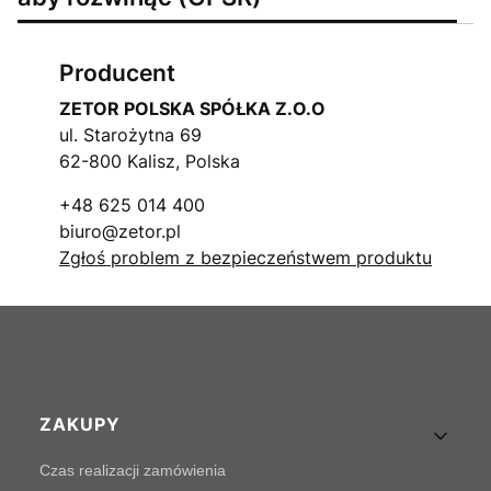
Producent
ZETOR POLSKA SPÓŁKA Z.O.O
ul. Starożytna 69
62-800 Kalisz, Polska
+48 625 014 400
biuro@zetor.pl
Zgłoś problem z bezpieczeństwem produktu
Linki w stopce
ZAKUPY
Czas realizacji zamówienia