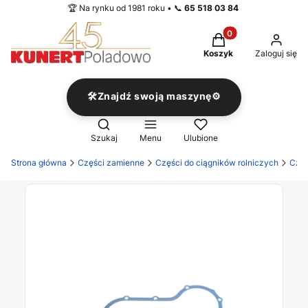
🏆 Na rynku od 1981 roku • 📞
65 518 03 84
Produkty w koszyku
Koszyk
Zaloguj się
🛠️Znajdź swoją maszynę⚙️
Otwórz wyszukiwarkę
Szukaj
Menu
Ulubione
Strona główna
Części zamienne
Części do ciągników rolniczych
Częś