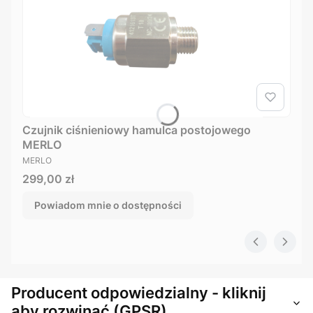
Czujnik ciśnieniowy hamulca postojowego
MERLO
PRODUCENT
MERLO
Cena
299,00 zł
Powiadom mnie o dostępności
Producent odpowiedzialny - kliknij
aby rozwinąć (GPSR)