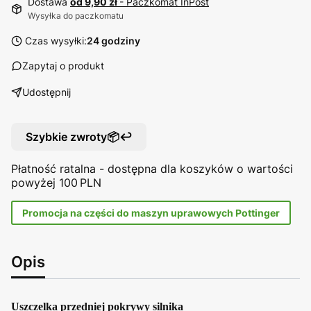
Dostawa
od 9,90 zł
- Paczkomat InPost
Wysyłka do paczkomatu
Czas wysyłki:
24 godziny
Zapytaj o produkt
Udostępnij
Szybkie zwroty📦↩️
Płatność ratalna - dostępna dla koszyków o wartości
powyżej 100 PLN
Promocja na części do maszyn uprawowych Pottinger
Opis
Uszczelka przedniej pokrywy silnika