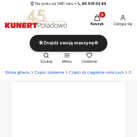
🏆 Na rynku od 1981 roku • 📞
65 518 03 84
Produkty w koszyku
Koszyk
Zaloguj się
🛠️Znajdź swoją maszynę⚙️
Otwórz wyszukiwarkę
Szukaj
Menu
Ulubione
Strona główna
Części zamienne
Części do ciągników rolniczych
Częś