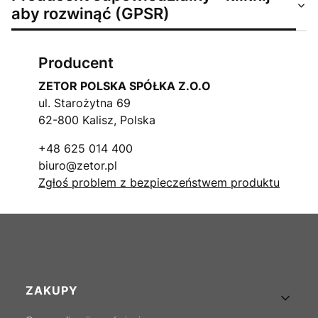
aby rozwinąć (GPSR)
Producent
ZETOR POLSKA SPÓŁKA Z.O.O
ul. Starożytna 69
62-800 Kalisz, Polska
+48 625 014 400
biuro@zetor.pl
Zgłoś problem z bezpieczeństwem produktu
Linki w stopce
ZAKUPY