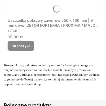
Uszczelka pokrywy zaworów 550 x 130 mm | 9
mm otwór ZETOR FORTERRA / PROXIMA / MAJOR
PRODUCENT
80
ZETOR
Cena
65,00 zł
Do koszyka
Uwaga:
Opisy produktów pochodzą ze zrzutów katalogów i mogą nie
obejmować wszystkich wariantów lub modeli. Prosimy o przemyślane
zakupy, aby uniknąć nieporozumień. Jeśli nie masz pewności, czy wybrana
część pasuje do Twojej maszyny, skontaktuj się z nami telefonicznie lub
poprzez czat na stronie sklepu.
Polecane produkty