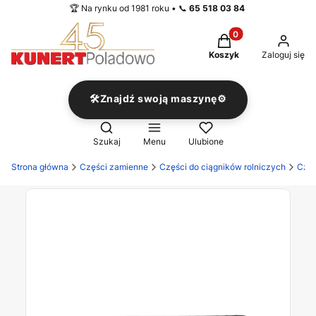
🏆 Na rynku od 1981 roku • 📞
65 518 03 84
Produkty w koszyku
Koszyk
Zaloguj się
🛠️Znajdź swoją maszynę⚙️
Otwórz wyszukiwarkę
Szukaj
Menu
Ulubione
Strona główna
Części zamienne
Części do ciągników rolniczych
Częś