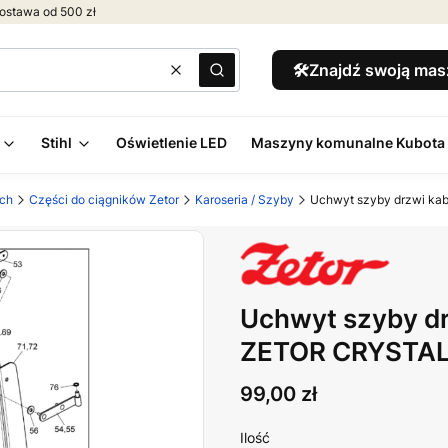
ostawa od 500 zł
🛠️Znajdź swoją ma
Wyczyść
Szukaj
Stihl
Oświetlenie LED
Maszyny komunalne Kubota
ych
Części do ciągników Zetor
Karoseria / Szyby
Uchwyt szyby drzwi ka
Uchwyt szyby dr
ZETOR CRYSTAL
Cena
99,00 zł
Ilość