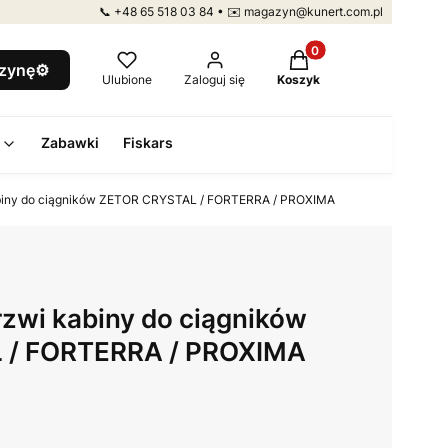
📞 +48 65 518 03 84 • ✉️ magazyn@kunert.com.pl
Produkty w koszyku: 
szynę⚙️
Ulubione
Zaloguj się
Koszyk
Zabawki
Fiskars
biny do ciągników ZETOR CRYSTAL / FORTERRA / PROXIMA
zwi kabiny do ciągników
 / FORTERRA / PROXIMA