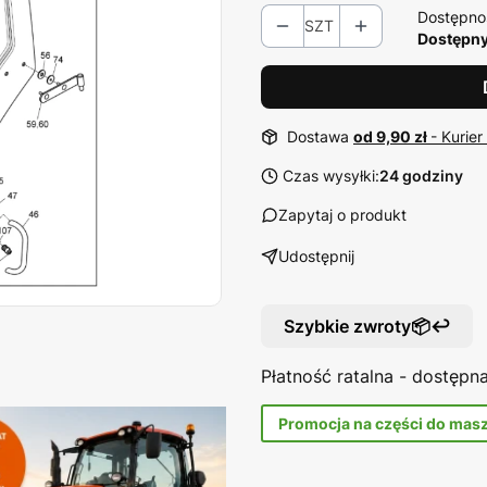
Dostępno
SZT
Dostępny 
Dostawa
od 9,90 zł
- Kurier
Czas wysyłki:
24 godziny
Zapytaj o produkt
Udostępnij
Szybkie zwroty📦↩️
Płatność ratalna - dostęp
Promocja na części do mas