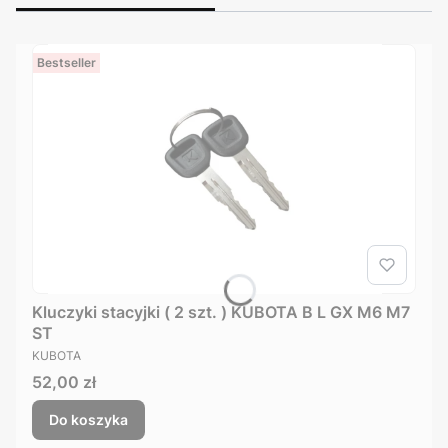
Bestseller
Kluczyki stacyjki ( 2 szt. ) KUBOTA B L GX M6 M7
ST
PRODUCENT
KUBOTA
Cena
52,00 zł
Do koszyka