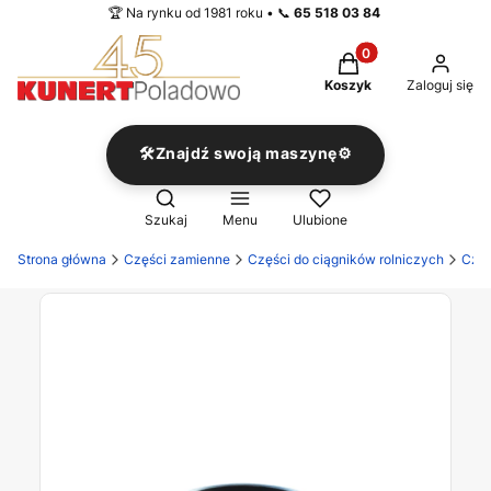
🏆 Na rynku od 1981 roku • 📞
65 518 03 84
Produkty w koszyku
Koszyk
Zaloguj się
🛠️Znajdź swoją maszynę⚙️
Otwórz wyszukiwarkę
Szukaj
Menu
Ulubione
Strona główna
Części zamienne
Części do ciągników rolniczych
Częś