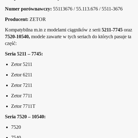
Numer porównawczy:
55113676 / 55.113.676 / 5511-3676
Producent:
ZETOR
Kompatybilna m.in z modelami ciągników z serii
5211-7745
oraz
7520-10540,
modele zawarte w tych seriach do których pasuje ta
część:
Seria 5211 – 7745:
Zetor 5211
Zetor 6211
Zetor 7211
Zetor 7711
Zetor 7711T
Seria 7520 – 10540:
7520
7540