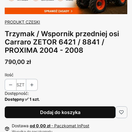
PRODUKT CZESKI
Trzymak / Wspornik przedniej osi
Carraro ZETOR 6421 / 8841 /
PROXIMA 2004 - 2008
Cena
790,00 zł
Ilość
SZT
Dostępność:
Dostępny ✅ 1 szt.
Dodaj do koszyka
Dostawa
od 0,00 zł
- Paczkomat InPost
Wysyłka do paczkomatu