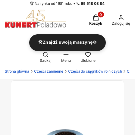
🏆 Na rynku od 1981 roku • 📞
65 518 03 84
Produkty w koszyku
Koszyk
Zaloguj się
🛠️Znajdź swoją maszynę⚙️
Otwórz wyszukiwarkę
Szukaj
Menu
Ulubione
Strona główna
Części zamienne
Części do ciągników rolniczych
Częś