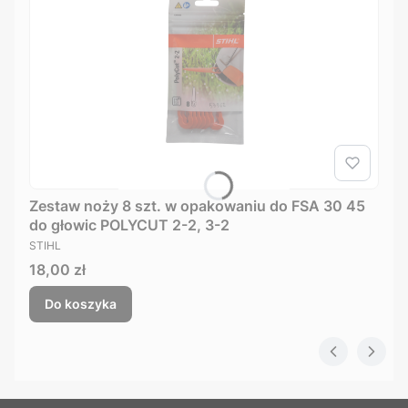
Zestaw noży 8 szt. w opakowaniu do FSA 30 45
do głowic POLYCUT 2-2, 3-2
PRODUCENT
STIHL
Cena
18,00 zł
Do koszyka