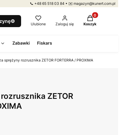
📞 +48 65 518 03 84 • ✉️ magazyn@kunert.com.pl
Produkty w koszyku: 
szynę⚙️
Ulubione
Zaloguj się
Koszyk
Zabawki
Fiskars
za sprężyny rozrusznika ZETOR FORTERRA / PROXIMA
 rozrusznika ZETOR
OXIMA