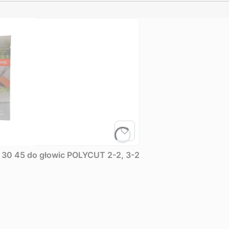
Zestaw noży 8 szt. w opakowaniu do FSA 30 45 do głowic POLYCUT 2-2, 3-2