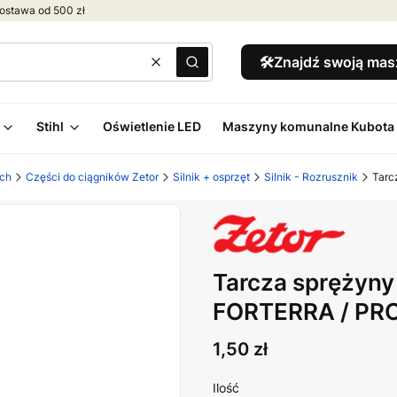
ostawa od 500 zł
🛠️Znajdź swoją ma
Wyczyść
Szukaj
Stihl
Oświetlenie LED
Maszyny komunalne Kubota
ych
Części do ciągników Zetor
Silnik + osprzęt
Silnik - Rozrusznik
Tarc
Tarcza sprężyny
FORTERRA / PR
Cena
1,50 zł
Ilość