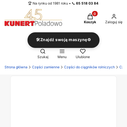
🏆 Na rynku od 1981 roku • 📞
65 518 03 84
Produkty w koszyku
Koszyk
Zaloguj się
🛠️Znajdź swoją maszynę⚙️
Otwórz wyszukiwarkę
Szukaj
Menu
Ulubione
Strona główna
Części zamienne
Części do ciągników rolniczych
Częś