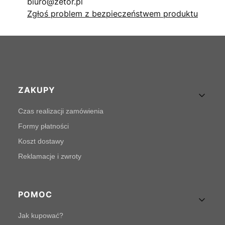
biuro@zetor.pl
Zgłoś problem z bezpieczeństwem produktu
Linki w stopce
ZAKUPY
Czas realizacji zamówienia
Formy płatności
Koszt dostawy
Reklamacje i zwroty
POMOC
Jak kupować?