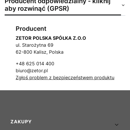
Producent odpowiedzialny - kliknij
aby rozwinąć (GPSR)
Producent
ZETOR POLSKA SPÓŁKA Z.O.O
ul. Starożytna 69
62-800 Kalisz, Polska
+48 625 014 400
biuro@zetor.pl
Zgłoś problem z bezpieczeństwem produktu
Linki w stopce
ZAKUPY