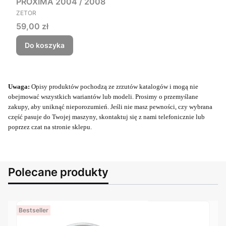
PROXIMA 2004 / 2008
PRODUCENT
ZETOR
Cena
59,00 zł
Do koszyka
Uwaga:
Opisy produktów pochodzą ze zrzutów katalogów i mogą nie
obejmować wszystkich wariantów lub modeli. Prosimy o przemyślane
zakupy, aby uniknąć nieporozumień. Jeśli nie masz pewności, czy wybrana
część pasuje do Twojej maszyny, skontaktuj się z nami telefonicznie lub
poprzez czat na stronie sklepu.
Polecane produkty
Bestseller