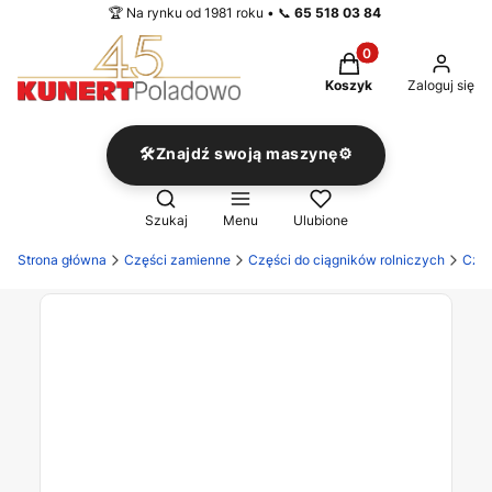
🏆 Na rynku od 1981 roku • 📞
65 518 03 84
Produkty w koszyku
Koszyk
Zaloguj się
🛠️Znajdź swoją maszynę⚙️
Otwórz wyszukiwarkę
Szukaj
Menu
Ulubione
Strona główna
Części zamienne
Części do ciągników rolniczych
Częś