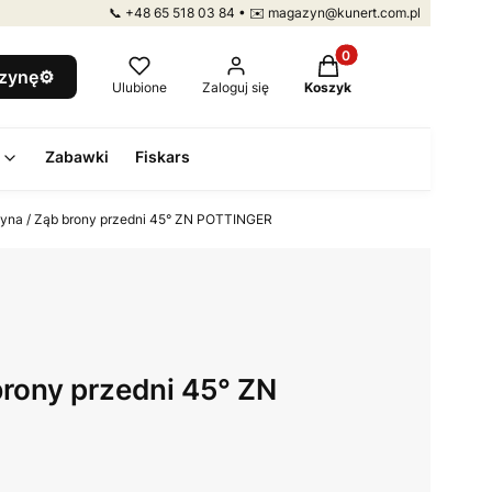
📞 +48 65 518 03 84 • ✉️ magazyn@kunert.com.pl
Produkty w koszyku: 
szynę⚙️
Ulubione
Zaloguj się
Koszyk
Zabawki
Fiskars
yna / Ząb brony przedni 45° ZN POTTINGER
brony przedni 45° ZN