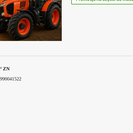
5° ZN
7990041522