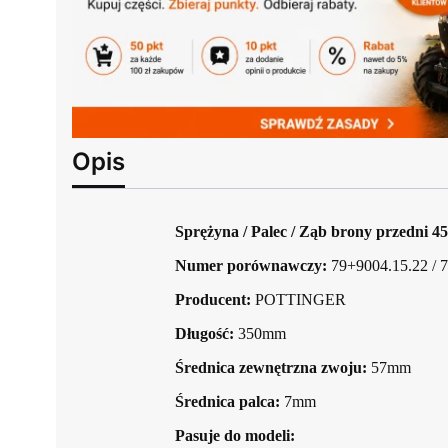
Opis
Sprężyna / Palec / Ząb brony przedni 4
Numer porównawczy:
79+9004.15.22 / 
Producent:
POTTINGER
Długość:
350mm
Średnica zewnętrzna zwoju:
57mm
Średnica palca:
7mm
Pasuje do modeli: