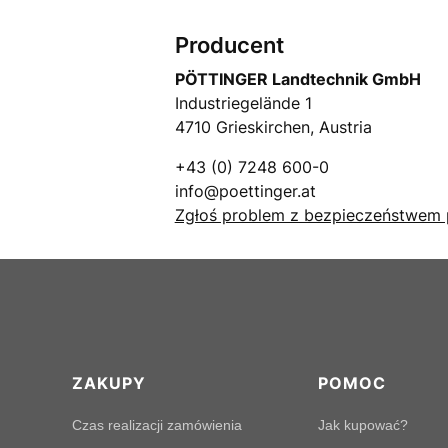
Producent
PÖTTINGER Landtechnik GmbH
Industriegelände 1
4710 Grieskirchen, Austria
+43 (0) 7248 600-0
info@poettinger.at
Zgłoś problem z bezpieczeństwem 
Linki w stopce
ZAKUPY
POMOC
Czas realizacji zamówienia
Jak kupować?