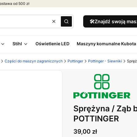
ostawa od 500 zł
🛠️Znajdź swoją ma
Wyczyść
Szukaj
Stihl
Oświetlenie LED
Maszyny komunalne Kubota
Części do maszyn zagranicznych
Pottinger
Pottinger - Siewniki
Spręż
Sprężyna / Ząb 
POTTINGER
Cena
39,00 zł