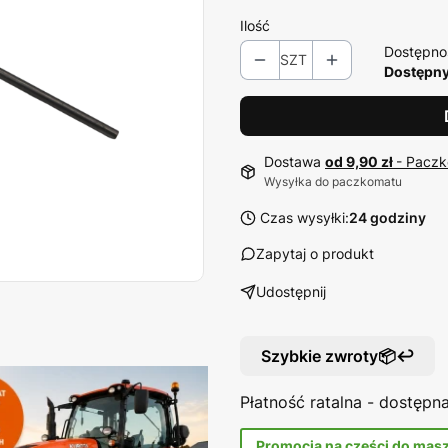
Ilość
Dostępno
SZT
Dostępny 
Dostawa
od 9,90 zł
- Paczk
Wysyłka do paczkomatu
Czas wysyłki:
24 godziny
Zapytaj o produkt
Udostępnij
Szybkie zwroty📦↩️
Płatność ratalna - dostęp
Promocja na części do mas