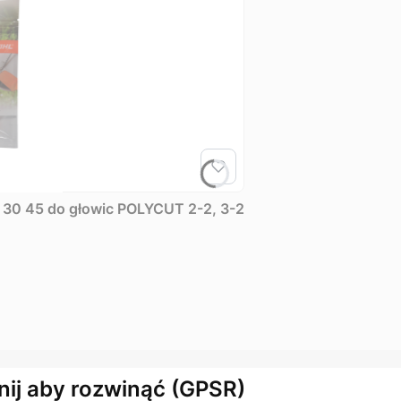
Zestaw noży 8 szt. w opakowaniu do FSA 30 45 do głowic POLYCUT 2-2, 3-2
nij aby rozwinąć (GPSR)