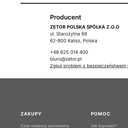
Producent
ZETOR POLSKA SPÓŁKA Z.O.O
ul. Starożytna 69
62-800 Kalisz, Polska
+48 625 014 400
biuro@zetor.pl
Zgłoś problem z bezpieczeństwem 
Linki w stopce
ZAKUPY
POMOC
Czas realizacji zamówienia
Jak kupować?