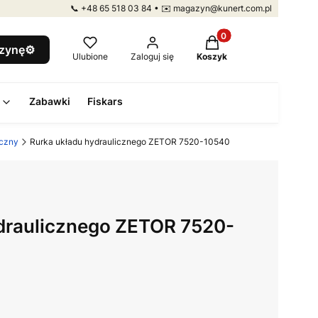
📞 +48 65 518 03 84 • ✉️ magazyn@kunert.com.pl
Produkty w koszyku: 
szynę⚙️
Ulubione
Zaloguj się
Koszyk
Zabawki
Fiskars
iczny
Rurka układu hydraulicznego ZETOR 7520-10540
draulicznego ZETOR 7520-