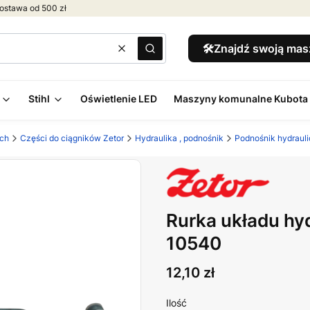
ostawa od 500 zł
🛠️Znajdź swoją ma
Wyczyść
Szukaj
Stihl
Oświetlenie LED
Maszyny komunalne Kubota
ych
Części do ciągników Zetor
Hydraulika , podnośnik
Podnośnik hydraul
Rurka układu hy
10540
Cena
12,10 zł
Ilość