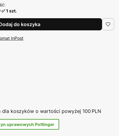
ść:
✅ 1 szt.
Dodaj do koszyka
omat InPost
na dla koszyków o wartości powyżej 100 PLN
zyn uprawowych Pottinger