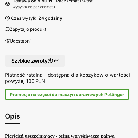
Dostawa
od 9,90 zł
- Paczkomat InPost
Wysyłka do paczkomatu
Czas wysyłki:
24 godziny
Zapytaj o produkt
Udostępnij
Szybkie zwroty📦↩️
Płatność ratalna - dostępna dla koszyków o wartości
powyżej 100 PLN
Promocja na części do maszyn uprawowych Pottinger
Opis
Pierścień uszczelniający - oring wtryskiwacza paliwa