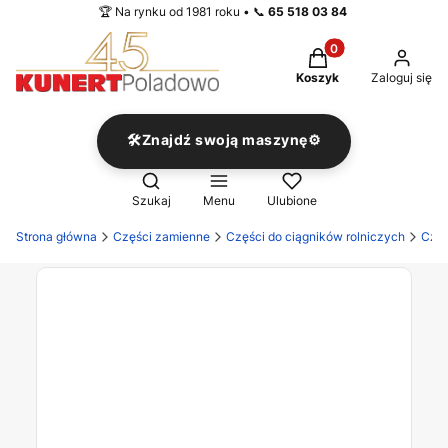
🏆 Na rynku od 1981 roku • 📞
65 518 03 84
Produkty w koszyku
Koszyk
Zaloguj się
🛠️Znajdź swoją maszynę⚙️
Otwórz wyszukiwarkę
Szukaj
Menu
Ulubione
Strona główna
Części zamienne
Części do ciągników rolniczych
Częś