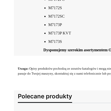
M7172S
M7172SC
M7173P
M7173P KVT
M7173S
Dysponujemy szerokim asortymentem 
Uwaga:
Opisy produktów pochodzą ze zrzutów katalogów i mogą nie 
pasuje do Twojej maszyny, skontaktuj się z nami telefonicznie lub pop
Polecane produkty