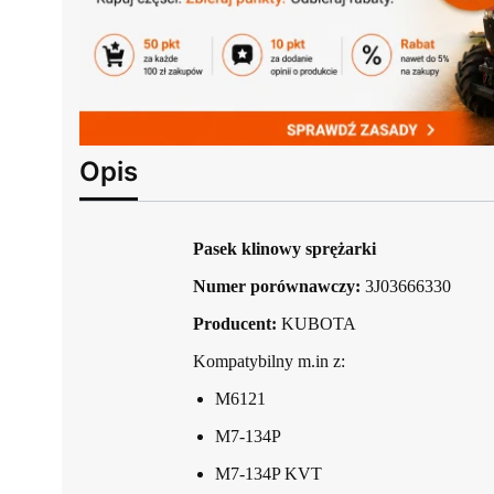
Opis
Pasek klinowy sprężarki
Numer porównawczy:
3J03666330
Producent:
KUBOTA
Kompatybilny m.in z:
M6121
M7-134P
M7-134P KVT