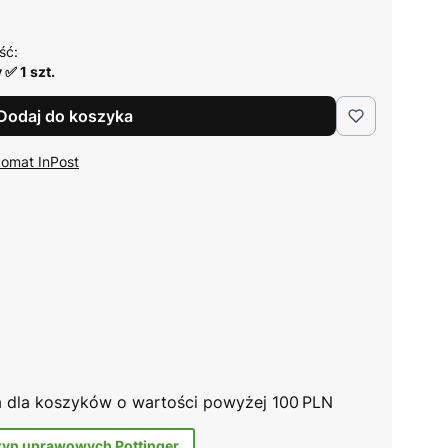
ść:
✅ 1 szt.
Dodaj do koszyka
komat InPost
na dla koszyków o wartości powyżej 100 PLN
zyn uprawowych Pottinger