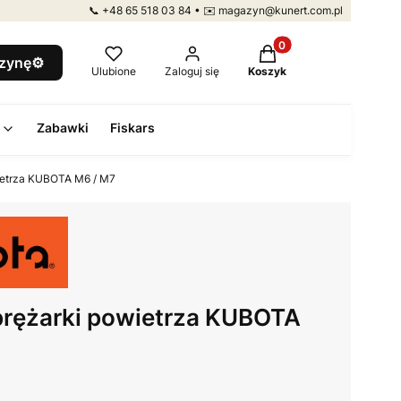
📞 +48 65 518 03 84 • ✉️ magazyn@kunert.com.pl
Produkty w koszyku: 
szynę⚙️
Ulubione
Zaloguj się
Koszyk
Zabawki
Fiskars
ietrza KUBOTA M6 / M7
prężarki powietrza KUBOTA