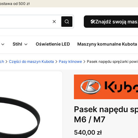
ostawa od 500 zł
🛠️Znajdź swoją ma
Wyczyść
Szukaj
Stihl
Oświetlenie LED
Maszyny komunalne Kubota
ych
Części do maszyn Kubota
Pasy klinowe
Pasek napędu sprężarki pow
Pasek napędu s
M6 / M7
Cena
540,00 zł