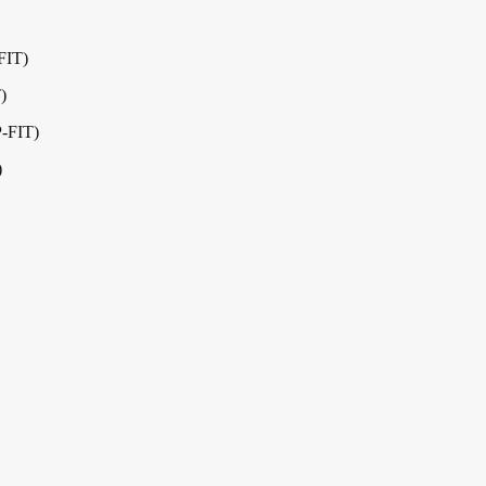
FIT)
)
-FIT)
)