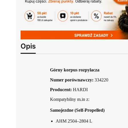
Opis
Górny korpus rozpylacza
Numer porównawczy:
334220
Producent:
HARDI
Kompatybilny m.in z:
Samojezdne (Self-Propelled)
AHM 2504–2804 L