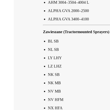
AHM 3004–3504–4004 L
ALPHA GVA 2000–2500
ALPHA GVA 3400–4100
Zawieszane (Tractormounted Sprayers)
BL SB
NL SB
LY LHY
LZ LHZ
NK SB
NK MB
NV MB
NV HFM
NX HFA