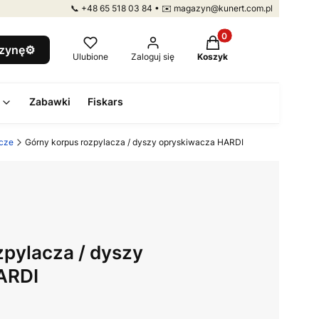
📞 +48 65 518 03 84 • ✉️ magazyn@kunert.com.pl
Produkty w koszyku: 
szynę⚙️
Ulubione
Zaloguj się
Koszyk
Zabawki
Fiskars
acze
Górny korpus rozpylacza / dyszy opryskiwacza HARDI
zpylacza / dyszy
ARDI