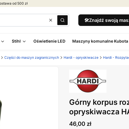
ostawa od 500 zł
🛠️Znajdź swoją ma
Wyczyść
Szukaj
Stihl
Oświetlenie LED
Maszyny komunalne Kubota
Części do maszyn zagranicznych
Hardi - opryskiwacze
Hardi - Rozpyl
Górny korpus ro
opryskiwacza H
Cena
46,00 zł