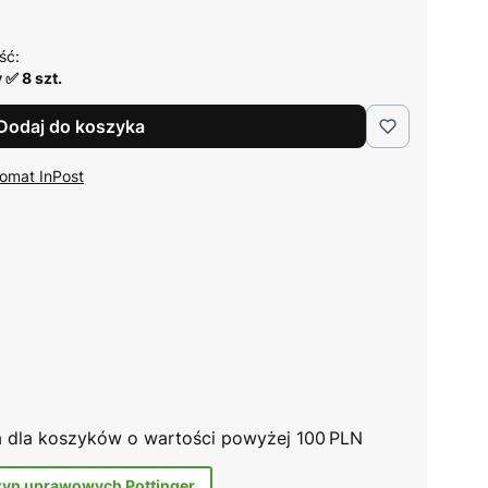
ść:
 ✅ 8 szt.
Dodaj do koszyka
omat InPost
na dla koszyków o wartości powyżej 100 PLN
zyn uprawowych Pottinger