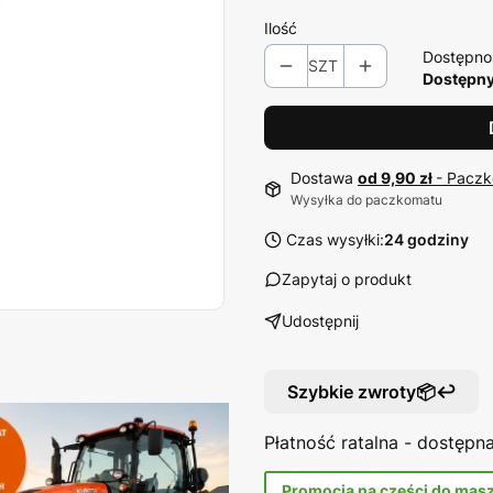
Ilość
Dostępno
SZT
Dostępny
Dostawa
od 9,90 zł
- Paczk
Wysyłka do paczkomatu
Czas wysyłki:
24 godziny
Zapytaj o produkt
Udostępnij
Szybkie zwroty📦↩️
Płatność ratalna - dostęp
Promocja na części do mas