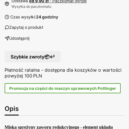
Dostawa
od 9,90 zł
- Paczkomat InPost
Wysyłka do paczkomatu
Czas wysyłki:
24 godziny
Zapytaj o produkt
Udostępnij
Szybkie zwroty📦↩️
Płatność ratalna - dostępna dla koszyków o wartości
powyżej 100 PLN
Promocja na części do maszyn uprawowych Pottinger
Opis
Miska sprężyny zaworu redukcyjnego - element układu