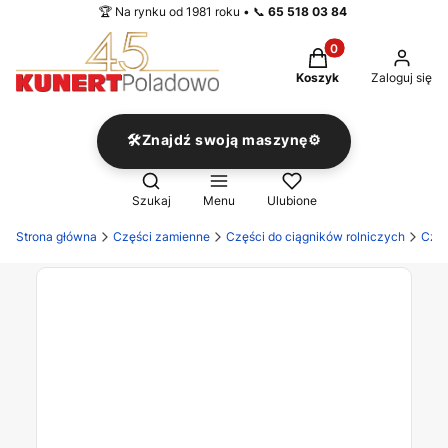
🏆 Na rynku od 1981 roku • 📞
65 518 03 84
Produkty w koszyku
Koszyk
Zaloguj się
🛠️Znajdź swoją maszynę⚙️
Otwórz wyszukiwarkę
Szukaj
Menu
Ulubione
Strona główna
Części zamienne
Części do ciągników rolniczych
Częś