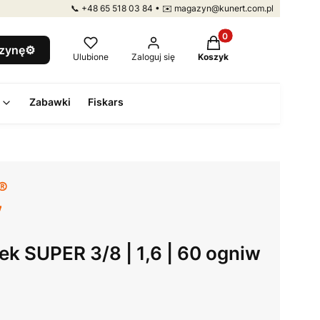
📞 +48 65 518 03 84 • ✉️ magazyn@kunert.com.pl
Produkty w koszyku: 
szynę⚙️
Ulubione
Zaloguj się
Koszyk
Zabawki
Fiskars
ek SUPER 3/8 | 1,6 | 60 ogniw