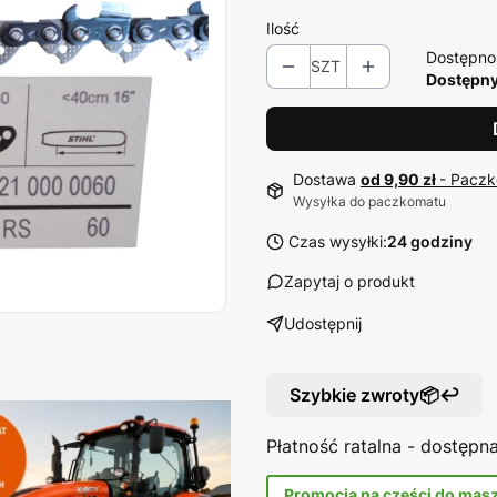
Ilość
Dostępno
SZT
Dostępny 
Dostawa
od 9,90 zł
- Paczk
Wysyłka do paczkomatu
Czas wysyłki:
24 godziny
Zapytaj o produkt
Udostępnij
Szybkie zwroty📦↩️
Płatność ratalna - dostęp
Promocja na części do mas