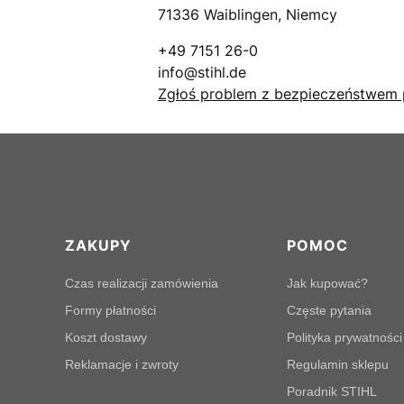
71336 Waiblingen, Niemcy
+49 7151 26-0
info@stihl.de
Zgłoś problem z bezpieczeństwem 
Linki w stopce
ZAKUPY
POMOC
Czas realizacji zamówienia
Jak kupować?
Formy płatności
Częste pytania
Koszt dostawy
Polityka prywatności
Reklamacje i zwroty
Regulamin sklepu
Poradnik STIHL