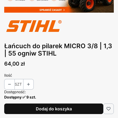
Łańcuch do pilarek MICRO 3/8 | 1,3
| 55 ogniw STIHL
Cena
64,00 zł
Ilość
SZT
Dostępność:
Dostępny ✅ 9 szt.
Dodaj do koszyka