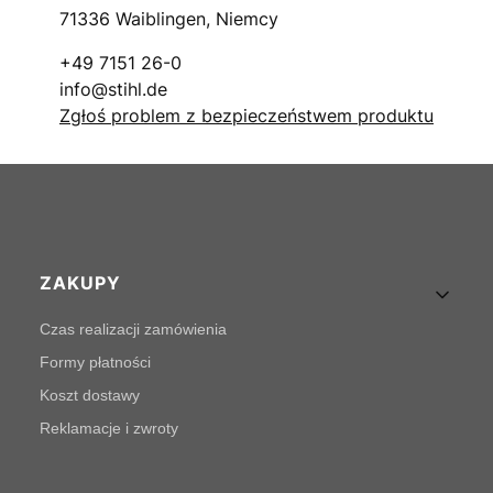
71336 Waiblingen, Niemcy
+49 7151 26-0
info@stihl.de
Zgłoś problem z bezpieczeństwem produktu
Linki w stopce
ZAKUPY
Czas realizacji zamówienia
Formy płatności
Koszt dostawy
Reklamacje i zwroty