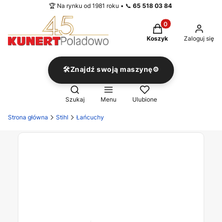
🏆 Na rynku od 1981 roku • 📞
65 518 03 84
Produkty w koszyku
Koszyk
Zaloguj się
🛠️Znajdź swoją maszynę⚙️
Otwórz wyszukiwarkę
Szukaj
Menu
Ulubione
Strona główna
Stihl
Łańcuchy