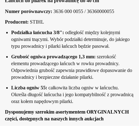
Łańcuch do pilarek na prowadnicę do 40 cm
Numer porównawczy:
3636 000 0055 / 36360000055
Producent:
STIHL
Podziałka łańcucha 3/8":
odległość między kolejnymi
ogniwami tnącymi. Wybór podziałki determinuje, do jakiego
typu prowadnicy i pilarki łańcuch będzie pasował.
Grubość ogniwa prowadzącego 1,3 mm:
szerokość
elementu prowadzącego łańcuch w rowku prowadnicy.
Odpowiednia grubość zapewnia prawidłowe dopasowanie do
prowadnicy i bezpieczne działanie pilarki.
Liczba ogniw 55:
całkowita liczba ogniw w łańcuchu.
Określa długość łańcucha i jego kompatybilność z prowadnicą
oraz kołem napędowym pilarki.
Dysponujemy szerokim asortymentem ORYGINALNYCH
części, dostępnych na naszych innych aukcjach