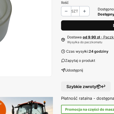
Ilość
Dostępno
SZT
Dostępny
Dostawa
od 9,90 zł
- Paczk
Wysyłka do paczkomatu
Czas wysyłki:
24 godziny
Zapytaj o produkt
Udostępnij
Szybkie zwroty📦↩️
Płatność ratalna - dostęp
Promocja na części do mas