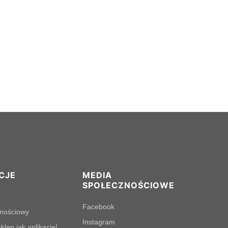
CJE
MEDIA
SPOŁECZNOŚCIOWE
Facebook
lnościowy
Instagram
klep jak aplikację!