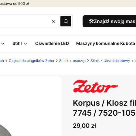
ostawa od 500 zł
🛠️Znajdź swoją ma
Wyczyść
Szukaj
Stihl
Oświetlenie LED
Maszyny komunalne Kubota
ych
Części do ciągników Zetor
Silnik + osprzęt
Silnik - Układ dolotowy + 
Korpus / Klosz f
7745 / 7520-10
Cena
29,00 zł