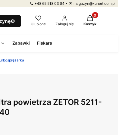
📞 +48 65 518 03 84 • ✉️ magazyn@kunert.com.pl
Produkty w koszyku: 
szynę⚙️
Ulubione
Zaloguj się
Koszyk
Zabawki
Fiskars
turbosprężarka
iltra powietrza ZETOR 5211-
540