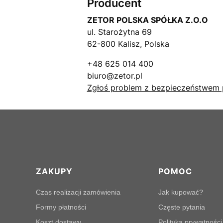
Producent
ZETOR POLSKA SPÓŁKA Z.O.O
ul. Starożytna 69
62-800 Kalisz, Polska
+48 625 014 400
biuro@zetor.pl
Zgłoś problem z bezpieczeństwem 
Linki w stopce
ZAKUPY
POMOC
Czas realizacji zamówienia
Jak kupować?
Formy płatności
Częste pytania
Koszt dostawy
Polityka prywatności