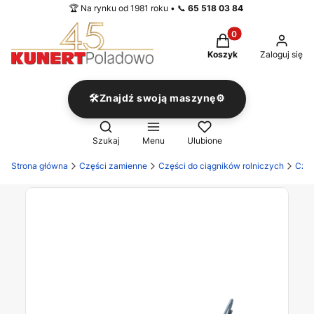
🏆 Na rynku od 1981 roku • 📞
65 518 03 84
Produkty w koszyku
Koszyk
Zaloguj się
🛠️Znajdź swoją maszynę⚙️
Otwórz wyszukiwarkę
Szukaj
Menu
Ulubione
Strona główna
Części zamienne
Części do ciągników rolniczych
Częś