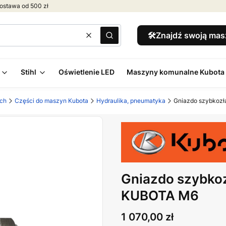
ostawa od 500 zł
🛠️Znajdź swoją ma
Wyczyść
Szukaj
Stihl
Oświetlenie LED
Maszyny komunalne Kubota
ych
Części do maszyn Kubota
Hydraulika, pneumatyka
Gniazdo szybkozł
Gniazdo szybkoz
KUBOTA M6
Cena
1 070,00 zł