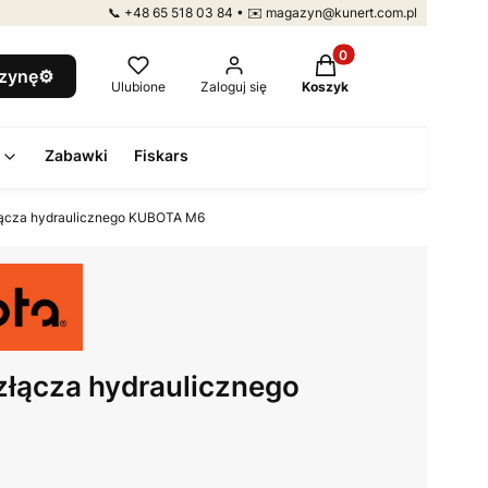
📞 +48 65 518 03 84 • ✉️ magazyn@kunert.com.pl
Produkty w koszyku: 
szynę⚙️
Ulubione
Zaloguj się
Koszyk
Zabawki
Fiskars
ącza hydraulicznego KUBOTA M6
łącza hydraulicznego