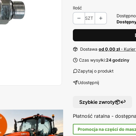
Ilość
Dostępno
SZT
Dostępny 
Dostawa
od 0,00 zł
- Kurier
Czas wysyłki:
24 godziny
Zapytaj o produkt
Udostępnij
Szybkie zwroty📦↩️
Płatność ratalna - dostęp
Promocja na części do mas