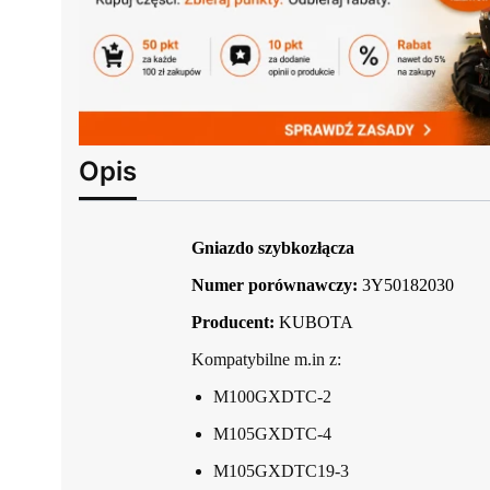
Opis
Gniazdo szybkozłącza
Numer porównawczy:
3Y50182030
Producent:
KUBOTA
Kompatybilne m.in z:
M100GXDTC-2
M105GXDTC-4
M105GXDTC19-3