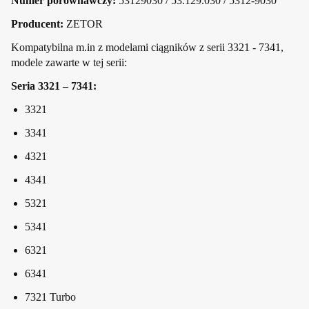
Numer porównawczy:
53129030 / 53.129.030 / 5312-9030
Producent:
ZETOR
Kompatybilna m.in z modelami ciągników z serii 3321 - 7341,
modele zawarte w tej serii:
Seria 3321 – 7341:
3321
3341
4321
4341
5321
5341
6321
6341
7321 Turbo