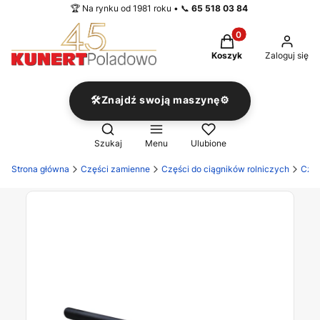
🏆 Na rynku od 1981 roku • 📞
65 518 03 84
Produkty w koszyku
Koszyk
Zaloguj się
🛠️Znajdź swoją maszynę⚙️
Otwórz wyszukiwarkę
Szukaj
Menu
Ulubione
Strona główna
Części zamienne
Części do ciągników rolniczych
Częś