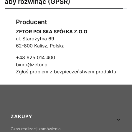
aby rozwinąć (GPSR)
Producent
ZETOR POLSKA SPÓŁKA Z.O.O
ul. Starożytna 69
62-800 Kalisz, Polska
+48 625 014 400
biuro@zetor.pl
Zgłoś problem z bezpieczeństwem produktu
Linki w stopce
ZAKUPY
Czas realizacji zamówienia