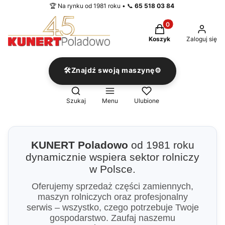
🏆 Na rynku od 1981 roku • 📞
65 518 03 84
Produkty w koszyku
Koszyk
Zaloguj się
🛠️Znajdź swoją maszynę⚙️
Otwórz wyszukiwarkę
Szukaj
Menu
Ulubione
KUNERT Poladowo
od 1981 roku
dynamicznie wspiera sektor rolniczy
w Polsce.
Oferujemy sprzedaż części zamiennych,
maszyn rolniczych oraz profesjonalny
serwis – wszystko, czego potrzebuje Twoje
gospodarstwo. Zaufaj naszemu