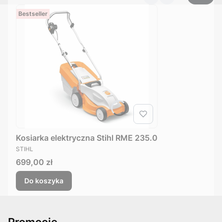
Bestseller
Kosiarka elektryczna Stihl RME 235.0
PRODUCENT
STIHL
Cena
699,00 zł
Do koszyka
Promocje