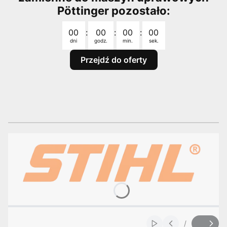
Pöttinger pozostało:
Odliczanie czasu do: 2026-08-31 23:59:00
00
:
00
:
00
:
00
dni
godz.
min.
sek.
Przejdź do oferty
/
Włącz automatyczne
Slajd
z