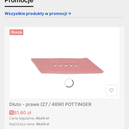
Wszystkie produkty w promocji
Okazja
Dłuto - prawe (27 / 46W) POTTINGER
Cena promocyjna
81,60 zł
Cena regularna:
96,00 zł
Najniższa cena:
96,00 zł