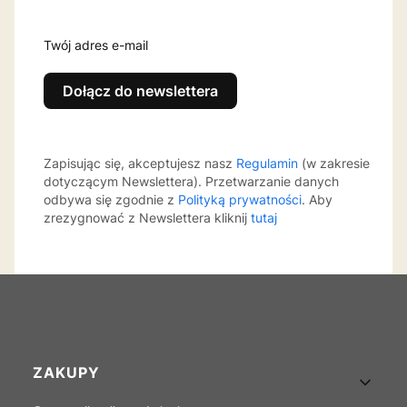
Twój adres e-mail
Dołącz do newslettera
Zapisując się, akceptujesz nasz
Regulamin
(w zakresie
dotyczącym Newslettera). Przetwarzanie danych
odbywa się zgodnie z
Polityką prywatności
. Aby
zrezygnować z Newslettera kliknij
tutaj
Linki w stopce
ZAKUPY