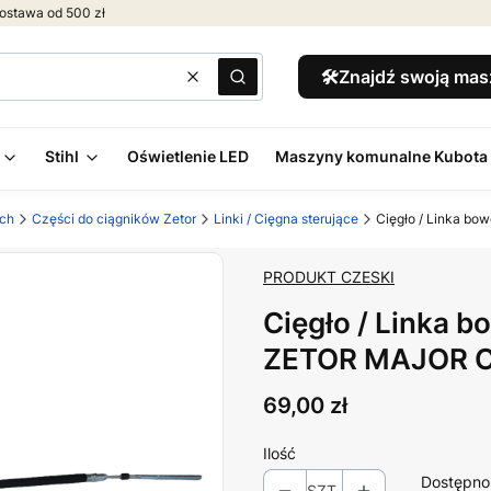
ostawa od 500 zł
🛠️Znajdź swoją ma
Wyczyść
Szukaj
Stihl
Oświetlenie LED
Maszyny komunalne Kubota
ych
Części do ciągników Zetor
Linki / Cięgna sterujące
Cięgło / Linka bo
PRODUKT CZESKI
Cięgło / Linka 
ZETOR MAJOR CL
Cena
69,00 zł
Ilość
Dostępno
SZT