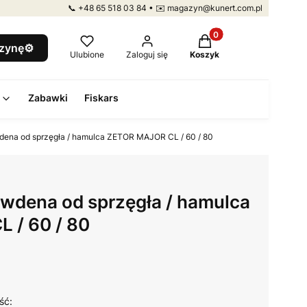
📞 +48 65 518 03 84 • ✉️ magazyn@kunert.com.pl
Produkty w koszyku: 
szynę⚙️
Ulubione
Zaloguj się
Koszyk
Zabawki
Fiskars
wdena od sprzęgła / hamulca ZETOR MAJOR CL / 60 / 80
bowdena od sprzęgła / hamulca
 / 60 / 80
ść: