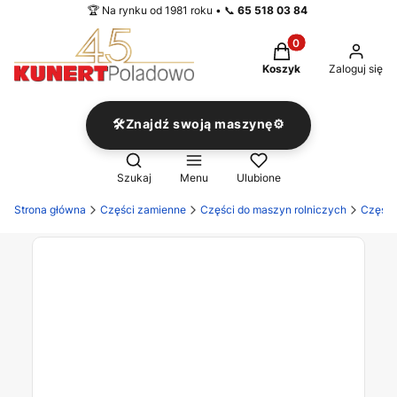
🏆 Na rynku od 1981 roku • 📞
65 518 03 84
Produkty w koszyku
Koszyk
Zaloguj się
🛠️Znajdź swoją maszynę⚙️
Otwórz wyszukiwarkę
Szukaj
Menu
Ulubione
Strona główna
Części zamienne
Części do maszyn rolniczych
Części