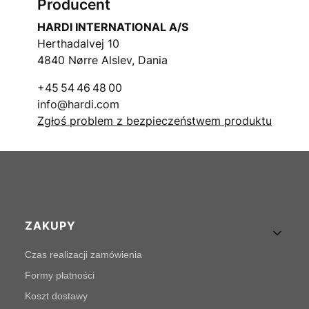
Producent
HARDI INTERNATIONAL A/S
Herthadalvej 10
4840 Nørre Alslev, Dania
+45 54 46 48 00
info@hardi.com
Zgłoś problem z bezpieczeństwem produktu
Linki w stopce
ZAKUPY
Czas realizacji zamówienia
Formy płatności
Koszt dostawy