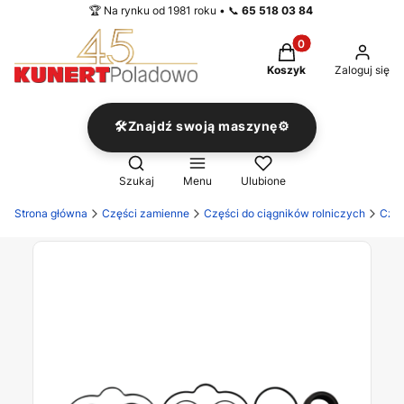
🏆 Na rynku od 1981 roku • 📞
65 518 03 84
Produkty w koszyku
Koszyk
Zaloguj się
🛠️Znajdź swoją maszynę⚙️
Otwórz wyszukiwarkę
Szukaj
Menu
Ulubione
Strona główna
Części zamienne
Części do ciągników rolniczych
Częś