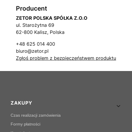
Producent
ZETOR POLSKA SPÓŁKA Z.O.O
ul. Starożytna 69
62-800 Kalisz, Polska
+48 625 014 400
biuro@zetor.pl
Zgłoś problem z bezpieczeństwem produktu
Linki w stopce
ZAKUPY
Czas realizacji zamówienia
Formy płatności