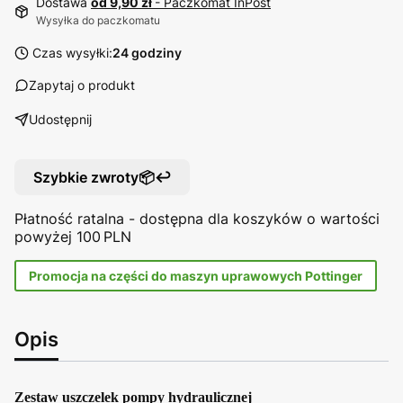
Dostawa
od 9,90 zł
- Paczkomat InPost
Wysyłka do paczkomatu
Czas wysyłki:
24 godziny
Zapytaj o produkt
Udostępnij
Szybkie zwroty📦↩️
Płatność ratalna - dostępna dla koszyków o wartości
powyżej 100 PLN
Promocja na części do maszyn uprawowych Pottinger
Opis
Zestaw uszczelek pompy hydraulicznej