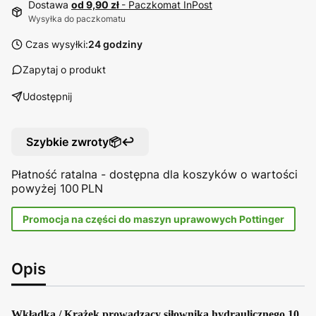
Dostawa
od 9,90 zł
- Paczkomat InPost
Wysyłka do paczkomatu
Czas wysyłki:
24 godziny
Zapytaj o produkt
Udostępnij
Szybkie zwroty📦↩️
Płatność ratalna - dostępna dla koszyków o wartości
powyżej 100 PLN
Promocja na części do maszyn uprawowych Pottinger
Opis
Wkładka / Krążek prowadzący siłownika hydraulicznego 10