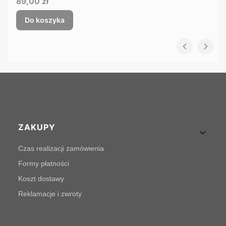
Cena
89,00 zł
Do koszyka
Linki w stopce
ZAKUPY
Czas realizacji zamówienia
Formy płatności
Koszt dostawy
Reklamacje i zwroty