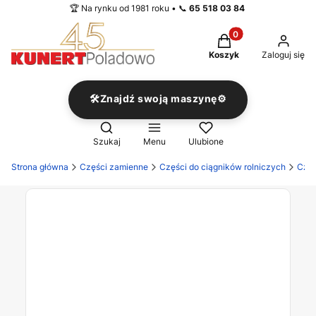
🏆 Na rynku od 1981 roku • 📞
65 518 03 84
Produkty w koszyku
Koszyk
Zaloguj się
🛠️Znajdź swoją maszynę⚙️
Otwórz wyszukiwarkę
Szukaj
Menu
Ulubione
Strona główna
Części zamienne
Części do ciągników rolniczych
Częś