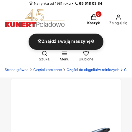
🏆 Na rynku od 1981 roku • 📞
65 518 03 84
Produkty w koszyku
Koszyk
Zaloguj się
🛠️Znajdź swoją maszynę⚙️
Otwórz wyszukiwarkę
Szukaj
Menu
Ulubione
Strona główna
Części zamienne
Części do ciągników rolniczych
Częś