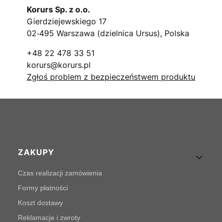
Korurs Sp. z o.o.
Gierdziejewskiego 17
02‑495 Warszawa (dzielnica Ursus), Polska
+48 22 478 33 51
korurs@korurs.pl
Zgłoś problem z bezpieczeństwem produktu
Linki w stopce
ZAKUPY
Czas realizacji zamówienia
Formy płatności
Koszt dostawy
Reklamacje i zwroty