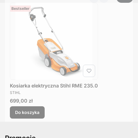
Bestseller
Kosiarka elektryczna Stihl RME 235.0
PRODUCENT
STIHL
Cena
699,00 zł
Do koszyka
Promocje