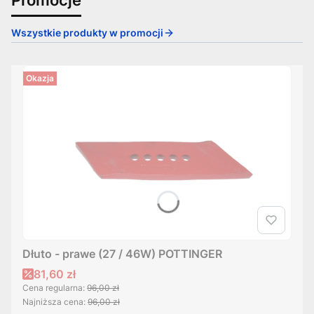
Wszystkie produkty w promocji
Okazja
Dłuto - prawe (27 / 46W) POTTINGER
Cena promocyjna
81,60 zł
Cena regularna:
96,00 zł
Najniższa cena:
96,00 zł