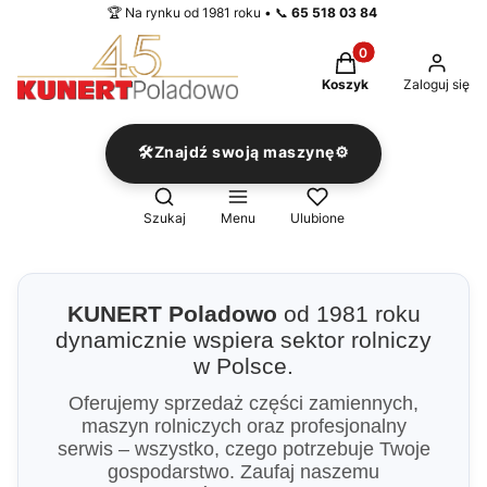
🏆 Na rynku od 1981 roku • 📞
65 518 03 84
Produkty w koszyku
Koszyk
Zaloguj się
🛠️Znajdź swoją maszynę⚙️
Otwórz wyszukiwarkę
Szukaj
Menu
Ulubione
KUNERT Poladowo
od 1981 roku
dynamicznie wspiera sektor rolniczy
w Polsce.
Oferujemy sprzedaż części zamiennych,
maszyn rolniczych oraz profesjonalny
serwis – wszystko, czego potrzebuje Twoje
gospodarstwo. Zaufaj naszemu