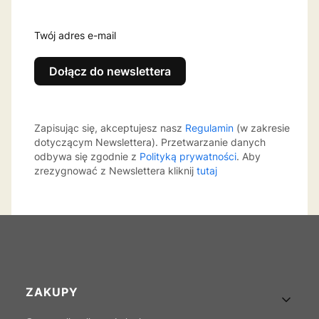
Twój adres e-mail
Dołącz do newslettera
Zapisując się, akceptujesz nasz
Regulamin
(w zakresie
dotyczącym Newslettera). Przetwarzanie danych
odbywa się zgodnie z
Polityką prywatności
. Aby
zrezygnować z Newslettera kliknij
tutaj
Linki w stopce
ZAKUPY