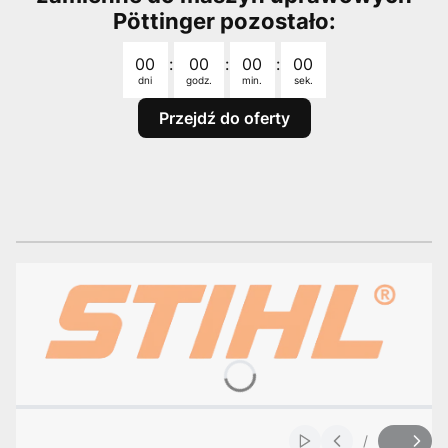
Pöttinger pozostało:
Odliczanie czasu do: 2026-08-31 23:59:00
00
:
00
:
00
:
00
dni
godz.
min.
sek.
Przejdź do oferty
/
Włącz automatyczne
Slajd
z