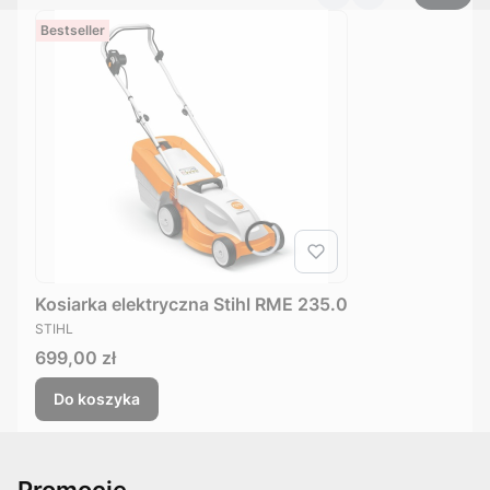
Bestseller
Kosiarka elektryczna Stihl RME 235.0
PRODUCENT
STIHL
Cena
699,00 zł
Do koszyka
Promocje