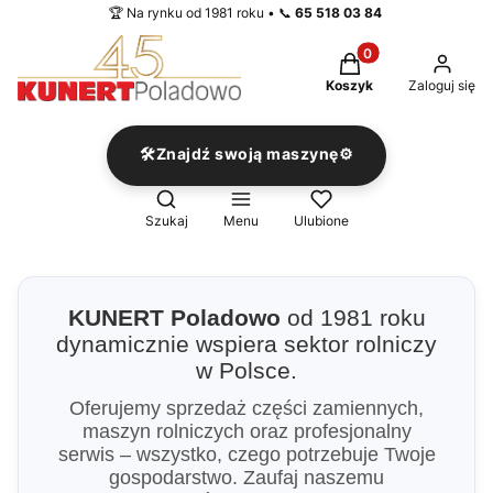
🏆 Na rynku od 1981 roku • 📞
65 518 03 84
Produkty w koszyku
Koszyk
Zaloguj się
🛠️Znajdź swoją maszynę⚙️
Otwórz wyszukiwarkę
Szukaj
Menu
Ulubione
KUNERT Poladowo
od 1981 roku
dynamicznie wspiera sektor rolniczy
w Polsce.
Oferujemy sprzedaż części zamiennych,
maszyn rolniczych oraz profesjonalny
serwis – wszystko, czego potrzebuje Twoje
gospodarstwo. Zaufaj naszemu