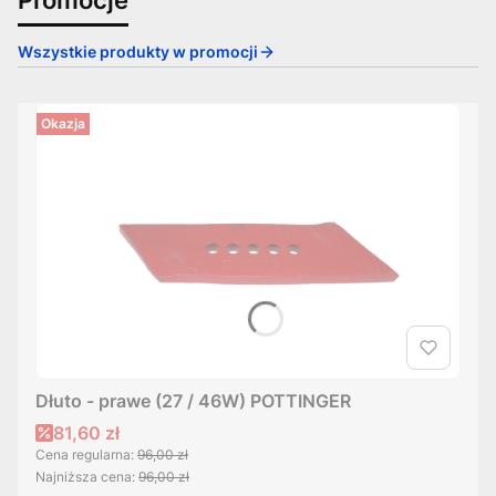
Wszystkie produkty w promocji
Okazja
Dłuto - prawe (27 / 46W) POTTINGER
Cena promocyjna
81,60 zł
Cena regularna:
96,00 zł
Najniższa cena:
96,00 zł