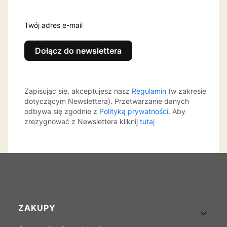
Twój adres e-mail
Dołącz do newslettera
Zapisując się, akceptujesz nasz
Regulamin
(w zakresie
dotyczącym Newslettera). Przetwarzanie danych
odbywa się zgodnie z
Polityką prywatności
. Aby
zrezygnować z Newslettera kliknij
tutaj
Linki w stopce
ZAKUPY