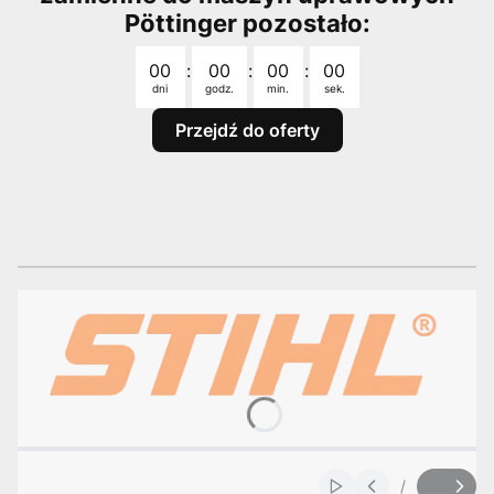
Pöttinger pozostało:
Odliczanie czasu do: 2026-08-31 23:59:00
00
:
00
:
00
:
00
dni
godz.
min.
sek.
Przejdź do oferty
/
Włącz automatyczne
Slajd
z