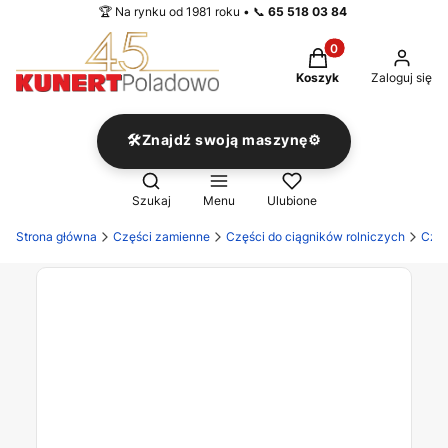
🏆 Na rynku od 1981 roku • 📞
65 518 03 84
Produkty w koszyku
Koszyk
Zaloguj się
🛠️Znajdź swoją maszynę⚙️
Otwórz wyszukiwarkę
Szukaj
Menu
Ulubione
Strona główna
Części zamienne
Części do ciągników rolniczych
Częś