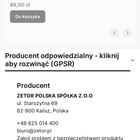
Cena
89,00 zł
Do koszyka
Producent odpowiedzialny - kliknij
aby rozwinąć (GPSR)
Producent
ZETOR POLSKA SPÓŁKA Z.O.O
ul. Starożytna 69
62-800 Kalisz, Polska
+48 625 014 400
biuro@zetor.pl
Zgłoś problem z bezpieczeństwem produktu