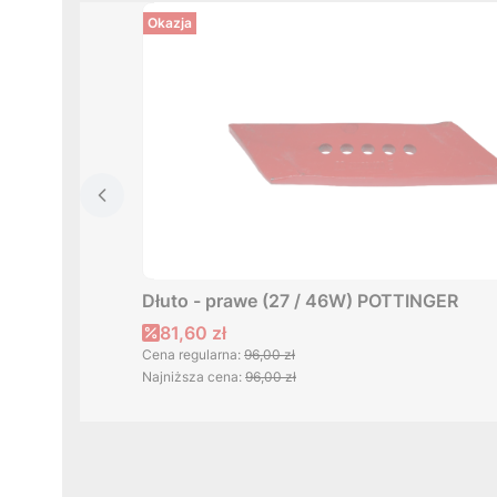
Okazja
Dłuto - prawe (27 / 46W) POTTINGER
Cena promocyjna
81,60 zł
Cena regularna:
96,00 zł
Najniższa cena:
96,00 zł