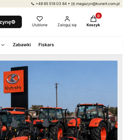
📞 +48 65 518 03 84 • ✉️ magazyn@kunert.com.pl
Produkty w koszyku: 
szynę⚙️
Ulubione
Zaloguj się
Koszyk
Zabawki
Fiskars