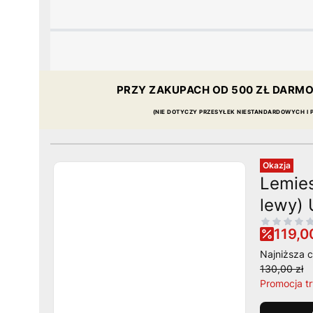
PRZY ZAKUPACH OD
500 ZŁ
DARMO
(NIE DOTYCZY PRZESYŁEK NIESTANDARDOWYCH I
Okazja
Lemie
lewy)
119,00
Najniższa c
130,00 zł
Promocja t