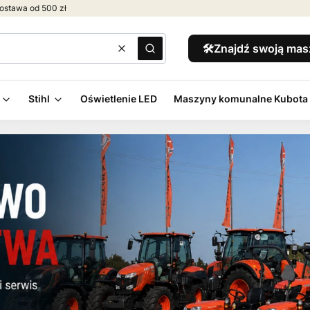
ostawa od 500 zł
🛠️Znajdź swoją ma
Wyczyść
Szukaj
Stihl
Oświetlenie LED
Maszyny komunalne Kubota