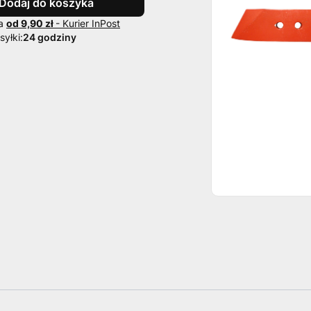
Dodaj do koszyka
wa
od 9,90 zł
- Kurier InPost
yłki:
24 godziny