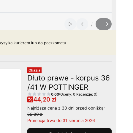
/
Włącz automatyczne przewij
Slajd
z
ysyłka kurierem lub do
paczkomatu
Okazja
Dłuto prawe - korpus 36
/41 W POTTINGER
0.00
(Oceny: 0 Recenzje: 0)
44,20 zł
Najniższa cena z 30 dni przed obniżką:
52,00 zł
Promocja trwa do 31 sierpnia 2026