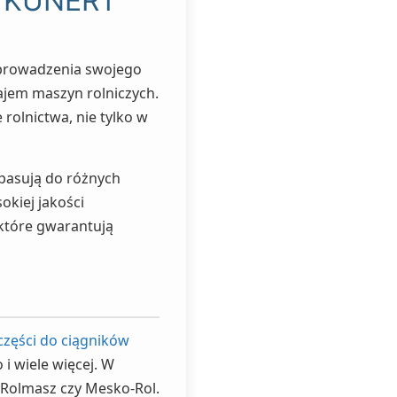
ch KUNERT
o prowadzenia swojego
ajem maszyn rolniczych.
rolnictwa, nie tylko w
 pasują do różnych
okiej jakości
które gwarantują
części do ciągników
i wiele więcej. W
, Rolmasz czy Mesko-Rol.