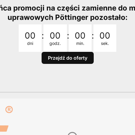
ńca promocji na części zamienne do 
uprawowych Pöttinger pozostało:
Odliczanie czasu do: 2026-08-31 23:59:00
00
:
00
:
00
:
00
dni
godz.
min.
sek.
Przejdź do oferty