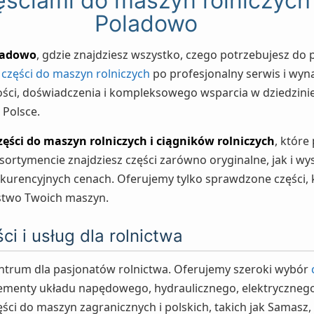
zęściami do maszyn rolniczy
Poladowo
ladowo
, gdzie znajdziesz wszystko, czego potrzebujesz d
d
części do maszyn rolniczych
po profesjonalny serwis i wyn
ści, doświadczenia i kompleksowego wsparcia w dziedzinie 
 Polsce.
zęści do maszyn rolniczych i ciągników rolniczych
, które
ortymencie znajdziesz części zarówno oryginalne, jak i wys
kurencyjnych cenach. Oferujemy tylko sprawdzone części, 
stwo Twoich maszyn.
ci i usług dla rolnictwa
ntrum dla pasjonatów rolnictwa. Oferujemy szeroki wybór
ementy układu napędowego, hydraulicznego, elektrycznego 
zęści do maszyn zagranicznych i polskich, takich jak Samasz