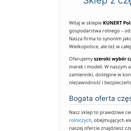
Sklep z c
Witaj w sklepie
KUNERT Po
gospodarstwa rolnego – o
Nasza firma to synonim jako
Wielkopolsce, ale też w całej
Oferujemy
szeroki wybór c
marek i modeli. W naszym as
zamienniki, dostępne w kon
niezawodność i bezpieczeń
Bogata oferta częś
Nasz sklep to prawdziwe ce
rolniczych
, obejmujących el
naszej ofercie znajdziesz c