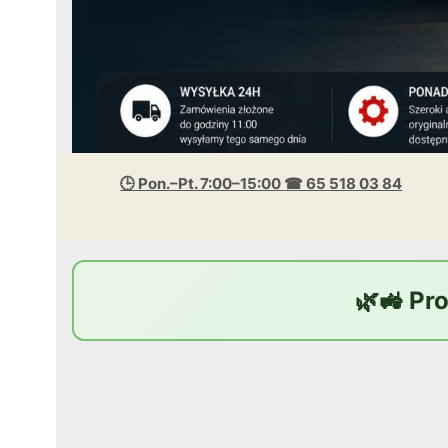
🕒 Pon.–Pt. 7:00–15:00
☎ 65 518 03 84
🌿🚜 Pr