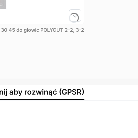
Zestaw noży 8 szt. w opakowaniu do FSA 30 45 do głowic POLYCUT 2-2, 3-2
nij aby rozwinąć (GPSR)