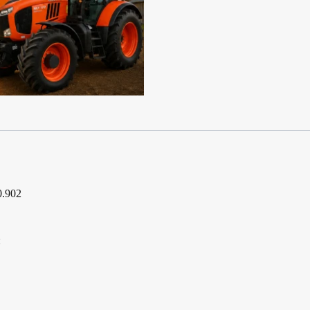
0.902
: