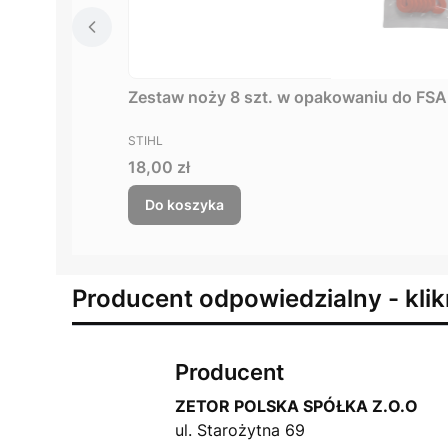
PRODUCENT
STIHL
Cena
18,00 zł
Do koszyka
Producent odpowiedzialny - klik
Producent
ZETOR POLSKA SPÓŁKA Z.O.O
ul. Starożytna 69