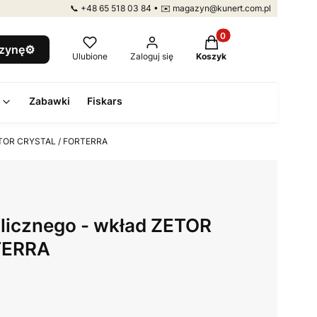
📞 +48 65 518 03 84 • ✉️ magazyn@kunert.com.pl
Produkty w koszyku: 
szynę⚙️
Ulubione
Zaloguj się
Koszyk
Zabawki
Fiskars
 ZETOR CRYSTAL / FORTERRA
aulicznego - wkład ZETOR
TERRA