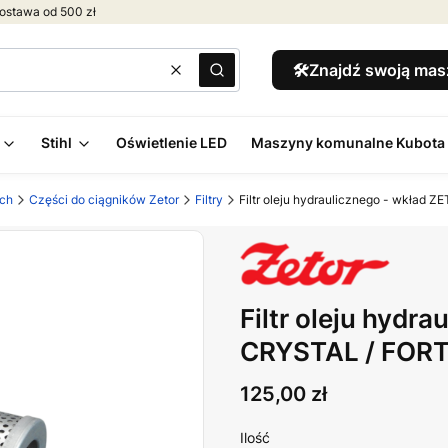
ostawa od 500 zł
🛠️Znajdź swoją ma
Wyczyść
Szukaj
Stihl
Oświetlenie LED
Maszyny komunalne Kubota
ych
Części do ciągników Zetor
Filtry
Filtr oleju hydraulicznego - wkład
Filtr oleju hydr
CRYSTAL / FOR
Cena
125,00 zł
Ilość