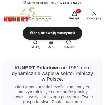
🏆 Na rynku od 1981 roku • 📞
65 518 03 84
Produkty w koszyku
Koszyk
Zaloguj się
🛠️Znajdź swoją maszynę⚙️
Otwórz wyszukiwarkę
Szukaj
Menu
Ulubione
KUNERT Poladowo
od 1981 roku
dynamicznie wspiera sektor rolniczy
w Polsce.
Oferujemy sprzedaż części zamiennych,
maszyn rolniczych oraz profesjonalny
serwis – wszystko, czego potrzebuje Twoje
gospodarstwo. Zaufaj naszemu