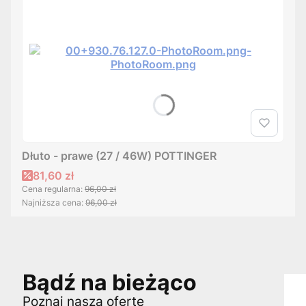
Dłuto - prawe (27 / 46W) POTTINGER
Cena promocyjna
81,60 zł
Cena regularna:
96,00 zł
Najniższa cena:
96,00 zł
Bądź na bieżąco
Poznaj naszą ofertę